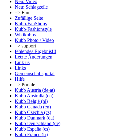
Neu: Video
Neu: Schlagzeile
=> Fun
Zufällige Seite
Kubb-FanShops
Kubb-Fashionstyle
Wikikubbs
Kubb Photo / Video
=> support
fehlendes Ergebnis!!!
Letzte Änderungen
Link us
Links
Gemeinschafts­portal
Hilfe
=> Portale
Kubb Austria (de-at)
Kubb Australia (en)
Kubb België (nl)
Kubb Canada (en)
Kubb Czechia (cs)
Kubb Danmark (da)
Kubb Deutschland (de)
Kubb España (es)
Kubb France (fr)