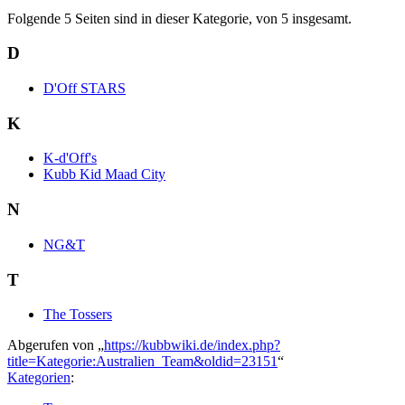
Folgende 5 Seiten sind in dieser Kategorie, von 5 insgesamt.
D
D'Off STARS
K
K-d'Off's
Kubb Kid Maad City
N
NG&T
T
The Tossers
Abgerufen von „
https://kubbwiki.de/index.php?
title=Kategorie:Australien_Team&oldid=23151
“
Kategorien
: