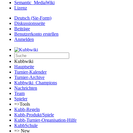
Semantic_MediaWiki
Lizenz
Deutsch (Sie-Form)‎
Diskussionsseite
Beiträge
Benutzerkonto erstellen
Anmelden
Kubbwiki
Hauptseite
Turnier-Kalender
Turnier-Archive
Kubbwiki_Champions
Nachrichten
Team
Spieler
=>Tools
Kubb-Regeln
Kubb-Produkt/Spiele
Kubb-Turnier-Organisation-Hilfe
KubbSchule
=> New