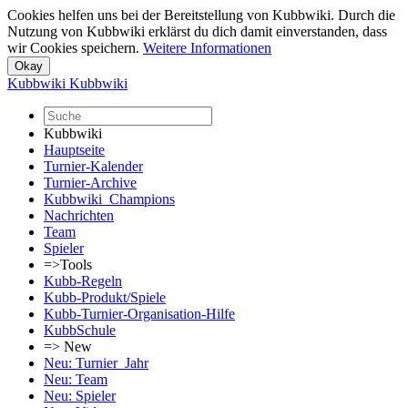
Cookies helfen uns bei der Bereitstellung von Kubbwiki. Durch die
Nutzung von Kubbwiki erklärst du dich damit einverstanden, dass
wir Cookies speichern.
Weitere Informationen
Kubbwiki
Kubbwiki
Kubbwiki
Hauptseite
Turnier-Kalender
Turnier-Archive
Kubbwiki_Champions
Nachrichten
Team
Spieler
=>Tools
Kubb-Regeln
Kubb-Produkt/Spiele
Kubb-Turnier-Organisation-Hilfe
KubbSchule
=> New
Neu: Turnier_Jahr
Neu: Team
Neu: Spieler