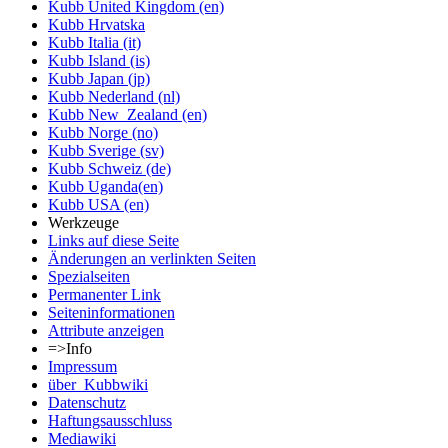
Kubb United Kingdom (en)
Kubb Hrvatska
Kubb Italia (it)
Kubb Island (is)
Kubb Japan (jp)
Kubb Nederland (nl)
Kubb New_Zealand (en)
Kubb Norge (no)
Kubb Sverige (sv)
Kubb Schweiz (de)
Kubb Uganda(en)
Kubb USA (en)
Werkzeuge
Links auf diese Seite
Änderungen an verlinkten Seiten
Spezialseiten
Permanenter Link
Seiten­informationen
Attribute anzeigen
=>Info
Impressum
über_Kubbwiki
Datenschutz
Haftungsausschluss
Mediawiki