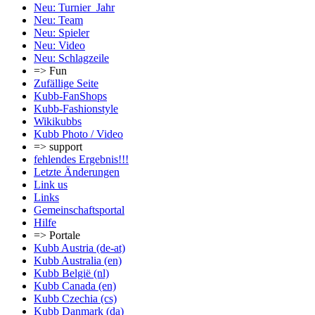
Neu: Turnier_Jahr
Neu: Team
Neu: Spieler
Neu: Video
Neu: Schlagzeile
=> Fun
Zufällige Seite
Kubb-FanShops
Kubb-Fashionstyle
Wikikubbs
Kubb Photo / Video
=> support
fehlendes Ergebnis!!!
Letzte Änderungen
Link us
Links
Gemeinschafts­portal
Hilfe
=> Portale
Kubb Austria (de-at)
Kubb Australia (en)
Kubb België (nl)
Kubb Canada (en)
Kubb Czechia (cs)
Kubb Danmark (da)