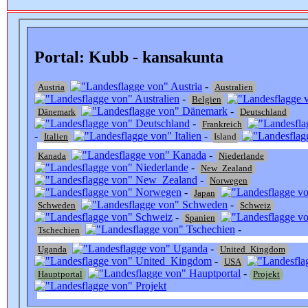
Portal: Kubb - kansakunta
-
Austria
Australien
-
Belgien
-
Dänemark
Deutschland
-
Frankreich
-
-
Italien
Island
-
Kanada
Niederlande
-
New_Zealand
-
Norwegen
-
Japan
-
Schweden
Schweiz
-
Spanien
-
Tschechien
-
Uganda
United_Kingdom
-
USA
-
Hauptportal
Projekt