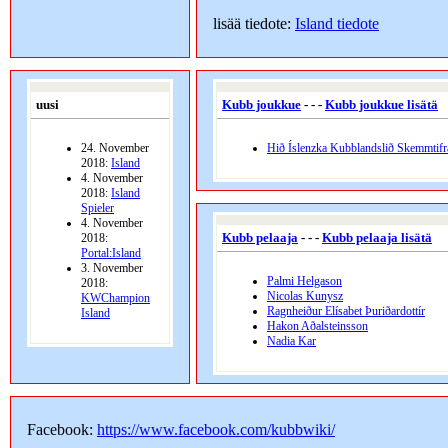
lisää tiedote:
Island tiedote
uusi
Kubb joukkue
- - -
Kubb joukkue lisätä
24. November
Hið Íslenzka Kubblandslið Skemmtifr
2018:
Island
4. November
2018:
Island
Spieler
4. November
Kubb pelaaja
- - -
Kubb pelaaja lisätä
2018:
Portal:Island
3. November
Palmi Helgason
2018:
Nicolas Kunysz
KWChampion
Ragnheiður Elísabet Þuriðardottír
Island
Hakon Aðalsteinsson
Nadia Kar
Facebook:
https://www.facebook.com/kubbwiki/