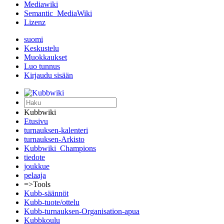
Mediawiki
Semantic_MediaWiki
Lizenz
suomi
Keskustelu
Muokkaukset
Luo tunnus
Kirjaudu sisään
Kubbwiki
Etusivu
turnauksen-kalenteri
turnauksen-Arkisto
Kubbwiki_Champions
tiedote
joukkue
pelaaja
=>Tools
Kubb-säännöt
Kubb-tuote/ottelu
Kubb-turnauksen-Organisation-apua
Kubbkoulu