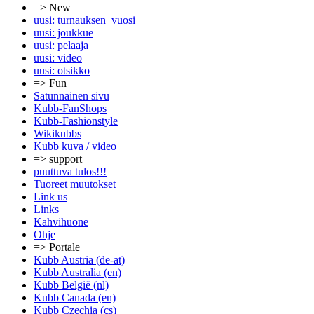
=> New
uusi: turnauksen_vuosi
uusi: joukkue
uusi: pelaaja
uusi: video
uusi: otsikko
=> Fun
Satunnainen sivu
Kubb-FanShops
Kubb-Fashionstyle
Wikikubbs
Kubb kuva / video
=> support
puuttuva tulos!!!
Tuoreet muutokset
Link us
Links
Kahvihuone
Ohje
=> Portale
Kubb Austria (de-at)
Kubb Australia (en)
Kubb België (nl)
Kubb Canada (en)
Kubb Czechia (cs)