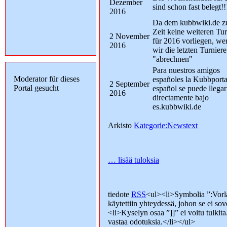
Dezember
sind schon fast belegt!!
2016
Da dem kubbwiki.de z
Zeit keine weiteren Tur
2 November
für 2016 vorliegen, we
2016
wir die letzten Turniere
"abrechnen"
Para nuestros amigos
Moderator für dieses
españoles la Kubbporta
2 September
Portal gesucht
español se puede llegar
2016
directamente bajo
es.kubbwiki.de
Arkisto
Kategorie:Newstext
… lisää tuloksia
tiedote
RSS
<ul><li>Symbolia ”:Vo
käytettiin yhteydessä, johon se ei sov
<li>Kyselyn osaa ”]]” ei voitu tulkit
vastaa odotuksia.</li></ul>