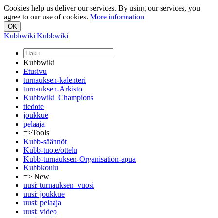
Cookies help us deliver our services. By using our services, you
agree to our use of cookies.
More information
Kubbwiki
Kubbwiki
Kubbwiki
Etusivu
turnauksen-kalenteri
turnauksen-Arkisto
Kubbwiki_Champions
tiedote
joukkue
pelaaja
=>Tools
Kubb-säännöt
Kubb-tuote/ottelu
Kubb-turnauksen-Organisation-apua
Kubbkoulu
=> New
uusi: turnauksen_vuosi
uusi: joukkue
uusi: pelaaja
uusi: video