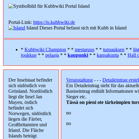
Portal-Link:
https://is.kubbwiki.de
Island
Dieses Portal befasst sich mit Kubb in
Island
*
Kubbwiki Champion
* *
mestaruus
* *
turnauksen
* *
lii
joukkue
* *
pelaaja
* *
kaupunki
* *
kansakunta
* *
Hall 
Der Inselstaat befindet
Veranstaltung
- - -
Detaileintrag erste
sich südöstlich von
Ein Detaileintrag steht für das aktuell
Grönland. Nordöstlich
Basiseintrag enthält Informationen w
liegt die Insel Jan
Sieger etc.
Mayen, östlich
Tässä on pieni ote tärkeimpien tu
befindet sich
no
Norwegen, südöstlich
liegen die Färöer,
no
Großbritannien und
Irland. Die Fläche
Islands beträgt