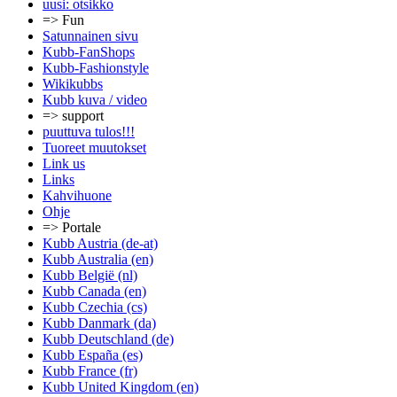
uusi: otsikko
=> Fun
Satunnainen sivu
Kubb-FanShops
Kubb-Fashionstyle
Wikikubbs
Kubb kuva / video
=> support
puuttuva tulos!!!
Tuoreet muutokset
Link us
Links
Kahvihuone
Ohje
=> Portale
Kubb Austria (de-at)
Kubb Australia (en)
Kubb België (nl)
Kubb Canada (en)
Kubb Czechia (cs)
Kubb Danmark (da)
Kubb Deutschland (de)
Kubb España (es)
Kubb France (fr)
Kubb United Kingdom (en)