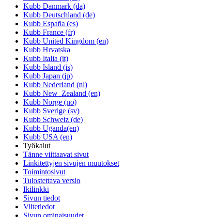
Kubb Danmark (da)
Kubb Deutschland (de)
Kubb España (es)
Kubb France (fr)
Kubb United Kingdom (en)
Kubb Hrvatska
Kubb Italia (it)
Kubb Island (is)
Kubb Japan (jp)
Kubb Nederland (nl)
Kubb New_Zealand (en)
Kubb Norge (no)
Kubb Sverige (sv)
Kubb Schweiz (de)
Kubb Uganda(en)
Kubb USA (en)
Työkalut
Tänne viittaavat sivut
Linkitettyjen sivujen muutokset
Toimintosivut
Tulostettava versio
Ikilinkki
Sivun tiedot
Viitetiedot
Sivun ominaisuudet