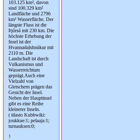
103.125 km², davon
sind 100.329 km²
Landfläche und 2796
km² Wasserfläche. Der
längste Fluss ist die
Þjórsá mit 230 km. Die
höchste Erhebung der
Insel ist der
Hvannadalshnúkur mit
2110 m. Die
Landschaft ist durch
Vulkanismus und
Wasserreichtum
geprägt.Auch eine
Vielzahl von
Gletschern prägen das
Gesicht der Insel.
Neben der Hauptinsel
gibt es eine Reihe
kleinerer Inseln.
( tilasto Kubbwiki:
joukkue:1; pelaaja:1;
turnauksen:0;