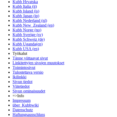
Kubb Hrvatska
Kubb Italia (it)
Kubb Island (is)
Kubb Japan (jp)
Kubb Nederland (nl)
Kubb New_Zealand (en)
Kubb Norge (no)
Kubb Sverige (sv)
Kubb Schweiz (de)
Kubb Uganda(en)
Kubb USA (en)
Työkalut
Tänne viittaavat sivut
Linkitettyjen sivujen muutokset
Toimintosivut
Tulostettava versio
Ikilinkki
Sivun tiedot
Viitetiedot
Sivun ominaisuudet
=>Info
Impressum
über_Kubbwiki
Datenschutz
Haftungsausschluss