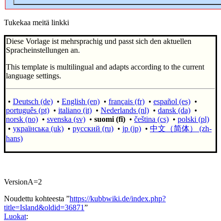
Tukekaa meitä linkki
Diese Vorlage ist mehrsprachig und passt sich den aktuellen
Spracheinstellungen an.
This template is multilingual and adapts according to the current
language settings.
•
Deutsch (de)
•
English (en)
•
français (fr)
•
español (es)
•
português (pt)
•
italiano (it)
•
Nederlands (nl)
•
dansk (da)
•
norsk (no)
•
svenska (sv)
•
suomi (fi)
•
čeština (cs)
•
polski (pl)
•
українська (uk)
•
русский (ru)
•
jp (jp)
•
中文（简体）‎ (zh-
hans)
VersionA=2
Noudettu kohteesta ”
https://kubbwiki.de/index.php?
title=Island&oldid=36871
”
Luokat
: