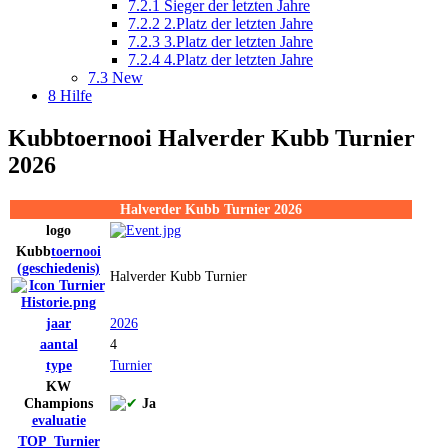
7.2.1
Sieger der letzten Jahre
7.2.2
2.Platz der letzten Jahre
7.2.3
3.Platz der letzten Jahre
7.2.4
4.Platz der letzten Jahre
7.3
New
8
Hilfe
Kubb
toernooi
Halverder Kubb Turnier
2026
Halverder Kubb Turnier 2026
logo
Kubb
toernooi
(geschiedenis)
Halverder Kubb Turnier
jaar
2026
aantal
4
type
Turnier
KW
Champions
Ja
evaluatie
TOP_Turnier