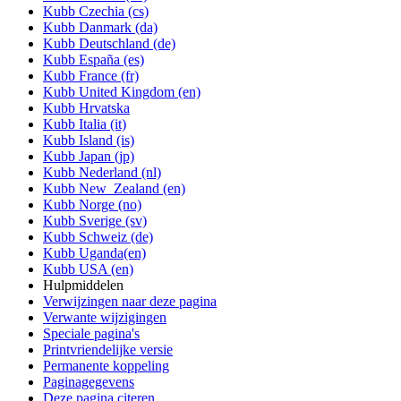
Kubb Czechia (cs)
Kubb Danmark (da)
Kubb Deutschland (de)
Kubb España (es)
Kubb France (fr)
Kubb United Kingdom (en)
Kubb Hrvatska
Kubb Italia (it)
Kubb Island (is)
Kubb Japan (jp)
Kubb Nederland (nl)
Kubb New_Zealand (en)
Kubb Norge (no)
Kubb Sverige (sv)
Kubb Schweiz (de)
Kubb Uganda(en)
Kubb USA (en)
Hulpmiddelen
Verwijzingen naar deze pagina
Verwante wijzigingen
Speciale pagina's
Printvriendelijke versie
Permanente koppeling
Paginagegevens
Deze pagina citeren