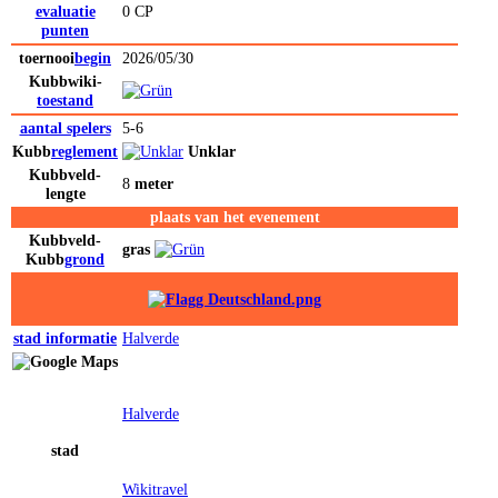
evaluatie
0 CP
punten
toernooi
begin
2026/05/30
Kubbwiki-
toestand
aantal spelers
5-6
Kubb
reglement
Unklar
Kubb
veld-
8
meter
lengte
plaats van het evenement
Kubb
veld-
gras
Kubb
grond
stad
informatie
Halverde
Halverde
stad
Wikitravel