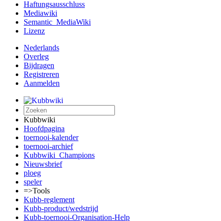
Haftungsausschluss
Mediawiki
Semantic_MediaWiki
Lizenz
Nederlands
Overleg
Bijdragen
Registreren
Aanmelden
Kubbwiki
Hoofdpagina
toernooi-kalender
toernooi-archief
Kubbwiki_Champions
Nieuwsbrief
ploeg
speler
=>Tools
Kubb-reglement
Kubb-product/wedstrijd
Kubb-toernooi-Organisation-Help