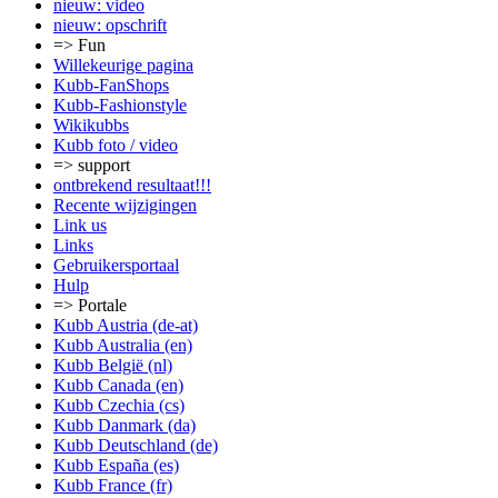
nieuw: video
nieuw: opschrift
=> Fun
Willekeurige pagina
Kubb-FanShops
Kubb-Fashionstyle
Wikikubbs
Kubb foto / video
=> support
ontbrekend resultaat!!!
Recente wijzigingen
Link us
Links
Gebruikersportaal
Hulp
=> Portale
Kubb Austria (de-at)
Kubb Australia (en)
Kubb België (nl)
Kubb Canada (en)
Kubb Czechia (cs)
Kubb Danmark (da)
Kubb Deutschland (de)
Kubb España (es)
Kubb France (fr)