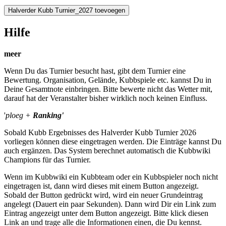
Halverder Kubb Turnier_2027 toevoegen
Hilfe
meer
Wenn Du das Turnier besucht hast, gibt dem Turnier eine
Bewertung. Organisation, Gelände, Kubbspiele etc. kannst Du in
Deine Gesamtnote einbringen. Bitte bewerte nicht das Wetter mit,
darauf hat der Veranstalter bisher wirklich noch keinen Einfluss.
'
ploeg +
Ranking'
Sobald Kubb Ergebnisses des Halverder Kubb Turnier 2026
vorliegen können diese eingetragen werden. Die Einträge kannst Du
auch ergänzen. Das System berechnet automatisch die Kubbwiki
Champions für das Turnier.
Wenn im Kubbwiki ein Kubbteam oder ein Kubbspieler noch nicht
eingetragen ist, dann wird dieses mit einem Button angezeigt.
Sobald der Button gedrückt wird, wird ein neuer Grundeintrag
angelegt (Dauert ein paar Sekunden). Dann wird Dir ein Link zum
Eintrag angezeigt unter dem Button angezeigt. Bitte klick diesen
Link an und trage alle die Informationen einen, die Du kennst.