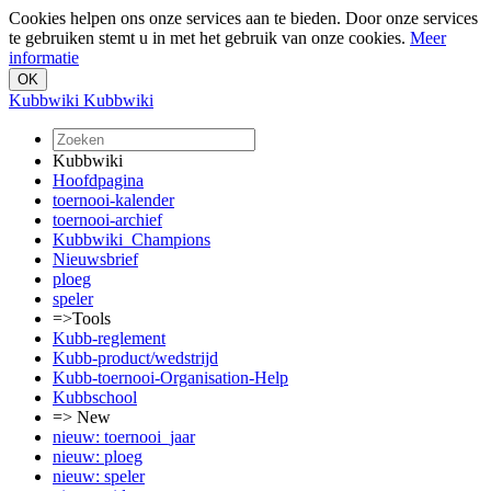
Cookies helpen ons onze services aan te bieden. Door onze services
te gebruiken stemt u in met het gebruik van onze cookies.
Meer
informatie
Kubbwiki
Kubbwiki
Kubbwiki
Hoofdpagina
toernooi-kalender
toernooi-archief
Kubbwiki_Champions
Nieuwsbrief
ploeg
speler
=>Tools
Kubb-reglement
Kubb-product/wedstrijd
Kubb-toernooi-Organisation-Help
Kubbschool
=> New
nieuw: toernooi_jaar
nieuw: ploeg
nieuw: speler