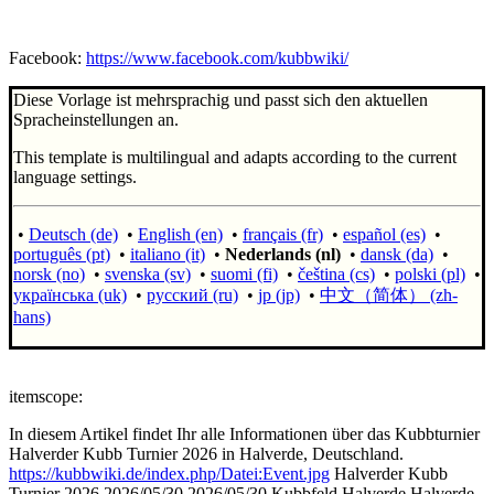
Facebook:
https://www.facebook.com/kubbwiki/
Diese Vorlage ist mehrsprachig und passt sich den aktuellen
Spracheinstellungen an.
This template is multilingual and adapts according to the current
language settings.
•
Deutsch (de)
•
English (en)
•
français (fr)
•
español (es)
•
português (pt)
•
italiano (it)
•
Nederlands (nl)
•
dansk (da)
•
norsk (no)
•
svenska (sv)
•
suomi (fi)
•
čeština (cs)
•
polski (pl)
•
українська (uk)
•
русский (ru)
•
jp (jp)
•
中文（简体）‎ (zh-
hans)
itemscope:
In diesem Artikel findet Ihr alle Informationen über das Kubbturnier
Halverder Kubb Turnier 2026 in Halverde, Deutschland.
https://kubbwiki.de/index.php/Datei:Event.jpg
Halverder Kubb
Turnier 2026
2026/05/30
2026/05/30
Kubbfeld Halverde
Halverde