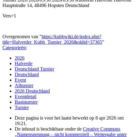
Hauptstraße 14, 48496 Hopsten
Deutschland
Vers=1
Overgenomen van "
https://kubbwiki.de/index.php?
title=Halverder_Kubb_Turnier_2026&oldid=37365
"
Categorieën
:
2026
Halverde
Deutschland Turnier
Deutschland
Event
Allturnier
2026 Deutschland
Eventdetail
Basisturnier
Turnier
Deze pagina is voor het laatst bewerkt op 8 apr 2026 om
19:21.
De inhoud is beschikbaar onder de
Creative Commons
„Namensnennung – nicht kommerziell – Weitergabe unter