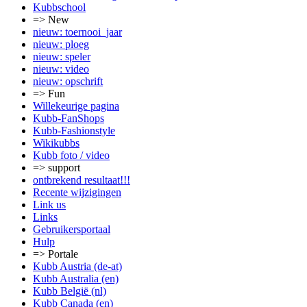
Kubbschool
=> New
nieuw: toernooi_jaar
nieuw: ploeg
nieuw: speler
nieuw: video
nieuw: opschrift
=> Fun
Willekeurige pagina
Kubb-FanShops
Kubb-Fashionstyle
Wikikubbs
Kubb foto / video
=> support
ontbrekend resultaat!!!
Recente wijzigingen
Link us
Links
Gebruikersportaal
Hulp
=> Portale
Kubb Austria (de-at)
Kubb Australia (en)
Kubb België (nl)
Kubb Canada (en)