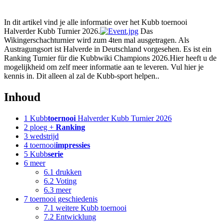
In dit artikel vind je alle informatie over het Kubb toernooi
Halverder Kubb Turnier 2026.
Das
Wikingerschachturnier wird zum 4ten mal ausgetragen. Als
Austragungsort ist Halverde in Deutschland vorgesehen. Es ist ein
Ranking Turnier für die Kubbwiki Champions 2026.Hier heeft u de
mogelijkheid om zelf meer informatie aan te leveren. Vul hier je
kennis in. Dit alleen al zal de Kubb-sport helpen..
Inhoud
1
Kubb
toernooi
Halverder Kubb Turnier 2026
2
ploeg +
Ranking
3
wedstrijd
4
toernooi
impressies
5
Kubb
serie
6
meer
6.1
drukken
6.2
Voting
6.3
meer
7
toernooi geschiedenis
7.1
weitere Kubb toernooi
7.2
Entwicklung