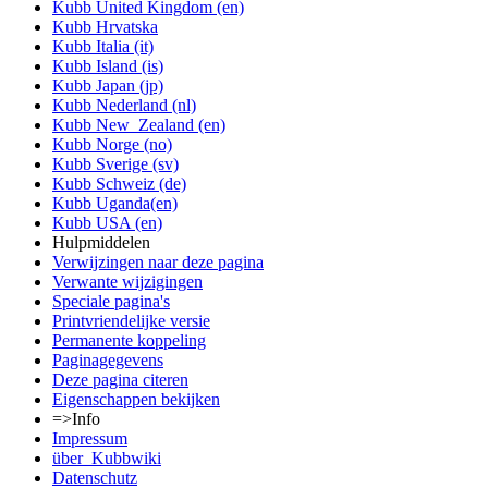
Kubb United Kingdom (en)
Kubb Hrvatska
Kubb Italia (it)
Kubb Island (is)
Kubb Japan (jp)
Kubb Nederland (nl)
Kubb New_Zealand (en)
Kubb Norge (no)
Kubb Sverige (sv)
Kubb Schweiz (de)
Kubb Uganda(en)
Kubb USA (en)
Hulpmiddelen
Verwijzingen naar deze pagina
Verwante wijzigingen
Speciale pagina's
Printvriendelijke versie
Permanente koppeling
Paginagegevens
Deze pagina citeren
Eigenschappen bekijken
=>Info
Impressum
über_Kubbwiki
Datenschutz