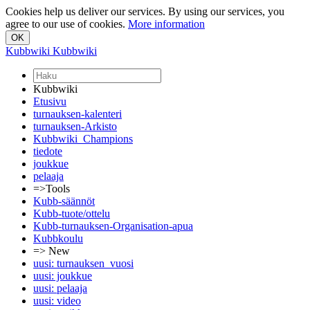
Cookies help us deliver our services. By using our services, you
agree to our use of cookies.
More information
Kubbwiki
Kubbwiki
Kubbwiki
Etusivu
turnauksen-kalenteri
turnauksen-Arkisto
Kubbwiki_Champions
tiedote
joukkue
pelaaja
=>Tools
Kubb-säännöt
Kubb-tuote/ottelu
Kubb-turnauksen-Organisation-apua
Kubbkoulu
=> New
uusi: turnauksen_vuosi
uusi: joukkue
uusi: pelaaja
uusi: video