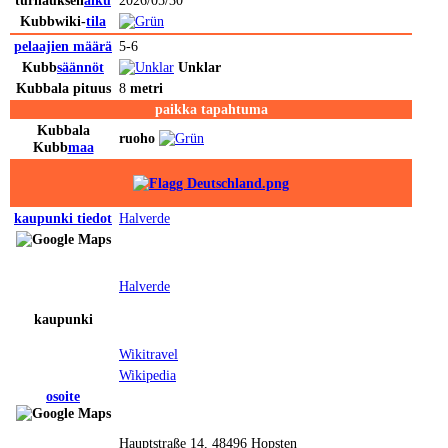
turnauksen
alku
2026/05/30
Kubbwiki-
tila
pelaajien määrä
5-6
Kubb
säännöt
Unklar
Kubb
ala
pituus
8
metri
paikka tapahtuma
Kubb
ala
ruoho
Kubb
maa
kaupunki
tiedot
Halverde
Halverde
kaupunki
Wikitravel
Wikipedia
osoite
Hauptstraße 14, 48496 Hopsten