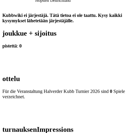
Hopsten
Deutschland
Kubbwiki ei järjestäjä. Tätä tietoa ei ole taattu. Kysy kaikki
kysymykset lähetetään järjestäjälle.
joukkue +
sijoitus
pistettä
:
0
ottelu
Für die Veranstaltung Halverder Kubb Turnier 2026 sind
0
Spiele
verzeichnet.
turnauksen
Impressions