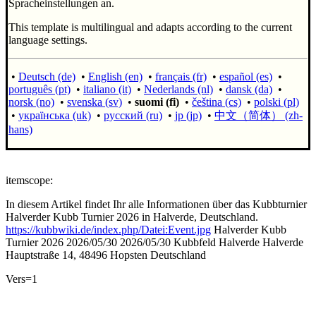
Spracheinstellungen an.
This template is multilingual and adapts according to the current
language settings.
•
Deutsch (de)
•
English (en)
•
français (fr)
•
español (es)
•
português (pt)
•
italiano (it)
•
Nederlands (nl)
•
dansk (da)
•
norsk (no)
•
svenska (sv)
•
suomi (fi)
•
čeština (cs)
•
polski (pl)
•
українська (uk)
•
русский (ru)
•
jp (jp)
•
中文（简体）‎ (zh-
hans)
itemscope:
In diesem Artikel findet Ihr alle Informationen über das Kubbturnier
Halverder Kubb Turnier 2026 in Halverde, Deutschland.
https://kubbwiki.de/index.php/Datei:Event.jpg
Halverder Kubb
Turnier 2026
2026/05/30
2026/05/30
Kubbfeld Halverde
Halverde
Hauptstraße 14, 48496 Hopsten
Deutschland
Vers=1