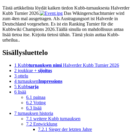
Tästä artikkelista löydät kaiken tiedon Kubb-turnauksesta Halverder
Kubb Turnier 2026.
Das Wikingerschachturnier wird
zum 4ten mal ausgetragen. Als Austragungsort ist Halverde in
Deutschland vorgesehen. Es ist ein Ranking Turnier für die
Kubbwiki Champions 2026.Täällä sinulla on mahdollisuus antaa
lisää tietoa itse. Kirjoita tietosi tähän. Tämä yksin auttaa Kubb-
urheilua..
Sisällysluettelo
1
Kubb
turnauksen nimi
Halverder Kubb Turnier 2026
2
joukkue +
sijoitus
3
ottelu
4
turnauksen
Impressions
5
Kubb
sarja
6
lisää
6.1
painaa
6.2
Voting
6.3
lisää
7
turnauksen historia
7.1
weitere Kubb turnauksen
7.2
Entwicklung
7.2.1
Sieger der letzten Jahre