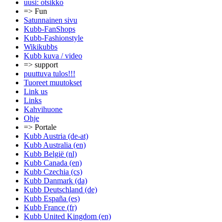
uusi: otsikko
=> Fun
Satunnainen sivu
Kubb-FanShops
Kubb-Fashionstyle
Wikikubbs
Kubb kuva / video
=> support
puuttuva tulos!!!
Tuoreet muutokset
Link us
Links
Kahvihuone
Ohje
=> Portale
Kubb Austria (de-at)
Kubb Australia (en)
Kubb België (nl)
Kubb Canada (en)
Kubb Czechia (cs)
Kubb Danmark (da)
Kubb Deutschland (de)
Kubb España (es)
Kubb France (fr)
Kubb United Kingdom (en)