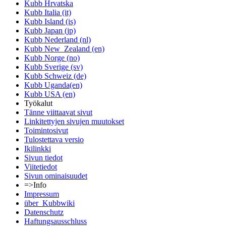
Kubb Hrvatska
Kubb Italia (it)
Kubb Island (is)
Kubb Japan (jp)
Kubb Nederland (nl)
Kubb New_Zealand (en)
Kubb Norge (no)
Kubb Sverige (sv)
Kubb Schweiz (de)
Kubb Uganda(en)
Kubb USA (en)
Työkalut
Tänne viittaavat sivut
Linkitettyjen sivujen muutokset
Toimintosivut
Tulostettava versio
Ikilinkki
Sivun tiedot
Viitetiedot
Sivun ominaisuudet
=>Info
Impressum
über_Kubbwiki
Datenschutz
Haftungsausschluss