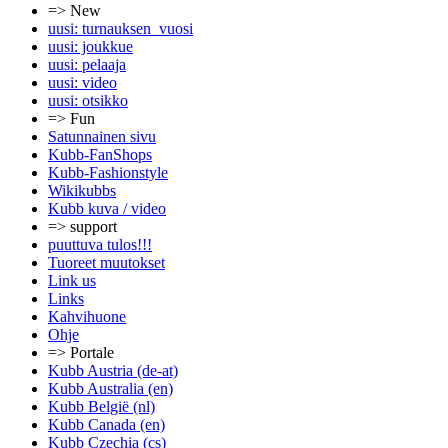
=> New
uusi: turnauksen_vuosi
uusi: joukkue
uusi: pelaaja
uusi: video
uusi: otsikko
=> Fun
Satunnainen sivu
Kubb-FanShops
Kubb-Fashionstyle
Wikikubbs
Kubb kuva / video
=> support
puuttuva tulos!!!
Tuoreet muutokset
Link us
Links
Kahvihuone
Ohje
=> Portale
Kubb Austria (de-at)
Kubb Australia (en)
Kubb België (nl)
Kubb Canada (en)
Kubb Czechia (cs)