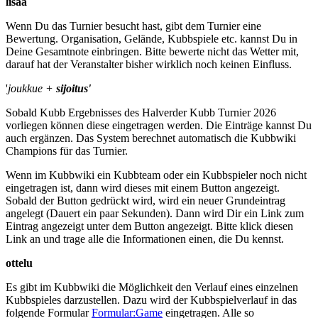
lisää
Wenn Du das Turnier besucht hast, gibt dem Turnier eine
Bewertung. Organisation, Gelände, Kubbspiele etc. kannst Du in
Deine Gesamtnote einbringen. Bitte bewerte nicht das Wetter mit,
darauf hat der Veranstalter bisher wirklich noch keinen Einfluss.
'
joukkue +
sijoitus'
Sobald Kubb Ergebnisses des Halverder Kubb Turnier 2026
vorliegen können diese eingetragen werden. Die Einträge kannst Du
auch ergänzen. Das System berechnet automatisch die Kubbwiki
Champions für das Turnier.
Wenn im Kubbwiki ein Kubbteam oder ein Kubbspieler noch nicht
eingetragen ist, dann wird dieses mit einem Button angezeigt.
Sobald der Button gedrückt wird, wird ein neuer Grundeintrag
angelegt (Dauert ein paar Sekunden). Dann wird Dir ein Link zum
Eintrag angezeigt unter dem Button angezeigt. Bitte klick diesen
Link an und trage alle die Informationen einen, die Du kennst.
ottelu
Es gibt im Kubbwiki die Möglichkeit den Verlauf eines einzelnen
Kubbspieles darzustellen. Dazu wird der Kubbspielverlauf in das
folgende Formular
Formular:Game
eingetragen. Alle so