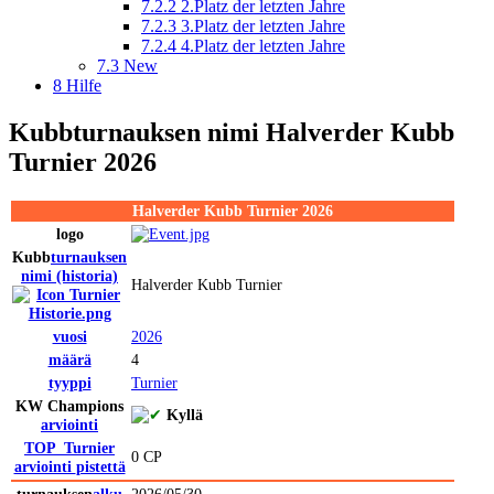
7.2.2
2.Platz der letzten Jahre
7.2.3
3.Platz der letzten Jahre
7.2.4
4.Platz der letzten Jahre
7.3
New
8
Hilfe
Kubb
turnauksen nimi
Halverder Kubb
Turnier 2026
Halverder Kubb Turnier 2026
logo
Kubb
turnauksen
nimi
(historia)
Halverder Kubb Turnier
vuosi
2026
määrä
4
tyyppi
Turnier
KW Champions
Kyllä
arviointi
TOP_Turnier
0 CP
arviointi
pistettä