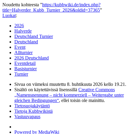
Noudettu kohteesta ”
https://kubbwiki.de/index.php?
title=Halverder_Kubb_Turnier_2026&oldid=37365
”
Luokat
:
2026
Halverde
Deutschland Turnier
Deutschland
Event
Allturnier
2026 Deutschland
Eventdetail
Basisturnier
Turnier
Sivua on viimeksi muutettu 8. huhtikuuta 2026 kello 19.21.
Sisältö on käytettävissä lisenssillä
Creative Commons
„Namensnennung – nicht kommerziell – Weitergabe unter
gleichen Bedingungen“
, ellei toisin ole mainittu.
Tietosuojakäytäntö
Tietoja Kubbwikistä
Vastuuvapaus
Powered by MediaWiki