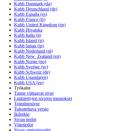
Kubb Danmark (da)
Kubb Deutschland (de)
Kubb España (es)
Kubb France (fr)
Kubb United Kingdom (en)
Kubb Hrvatska
Kubb Italia (it)
Kubb Island (is)
Kubb Japan (jp)
Kubb Nederland (nl)
Kubb New_Zealand (en)
Kubb Norge (no)
Kubb Sverige (sv)
Kubb Schweiz (de)
Kubb Uganda(en)
Kubb USA (en)
Työkalut
Tänne viittaavat sivut
Linkitettyjen sivujen muutokset
Toimintosivut
Tulostettava versio
Ikilinkki
Sivun tiedot
Viitetiedot
Sivun ominaisuudet