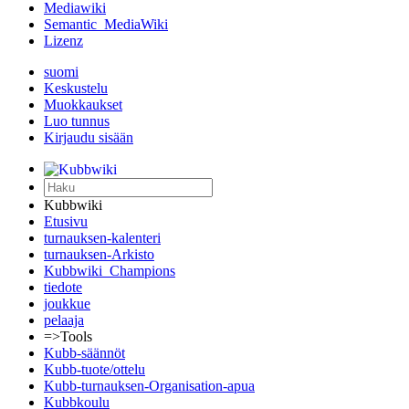
Mediawiki
Semantic_MediaWiki
Lizenz
suomi
Keskustelu
Muokkaukset
Luo tunnus
Kirjaudu sisään
Kubbwiki
Etusivu
turnauksen-kalenteri
turnauksen-Arkisto
Kubbwiki_Champions
tiedote
joukkue
pelaaja
=>Tools
Kubb-säännöt
Kubb-tuote/ottelu
Kubb-turnauksen-Organisation-apua
Kubbkoulu