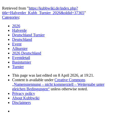
Retrieved from "
https://kubbwiki.de/index.php?
title=Halverder_Kubb_Turnier_2026&oldid=37365
"
Categories
:
2026
Halverde
Deutschland Turnier
Deutschland
Event
Allturnier
2026 Deutschland
Eventdetail
Basisturnier
Turnier
This page was last edited on 8 April 2026, at 19:21.
Content is available under
Creative Commons
„Namensnennung – nicht kommerziell – Weitergabe unter
gleichen Bedingungen“
unless otherwise noted.
Privacy policy
About Kubbwiki
Disclaimers