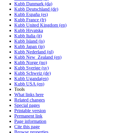
Kubb Danmark (da)
Kubb Deutschland (de)
Kubb España (es)
Kubb France (fr)
Kubb United Kingdom (en)
Kubb Hrvatska
Kubb Italia (it)
Kubb Island (is)
Kubb Japan (jp)
Kubb Nederland (nl)
Kubb New_Zealand (en)
Kubb Norge (no)
Kubb Sverige (sv)
Kubb Schweiz (de)
Kubb Uganda(en)
Kubb USA (en)
Tools
What links here
Related changes
Special pages
Printable version
Permanent link
Page information
Cite this page
Browse properties