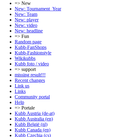
=> New
New: Tournament_Year
New: Team
New: player
New: video
New: headline
=> Fun
Random page
Kubb-FanShops
Kubb-Fashionstyle
Wikikubbs
Kubb foto / video
=> support
missing result!!!
Recent changes
Link us
Links
Community portal
Help
=> Portale
Kubb Austria (de-at)
Kubb Australia (en)
Kubb België (nl)
Kubb Canada (en)
Kubb Czechia (cs)