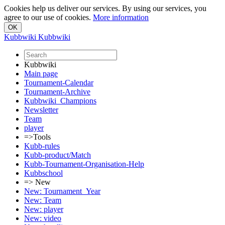
Cookies help us deliver our services. By using our services, you
agree to our use of cookies.
More information
Kubbwiki
Kubbwiki
Kubbwiki
Main page
Tournament-Calendar
Tournament-Archive
Kubbwiki_Champions
Newsletter
Team
player
=>Tools
Kubb-rules
Kubb-product/Match
Kubb-Tournament-Organisation-Help
Kubbschool
=> New
New: Tournament_Year
New: Team
New: player
New: video