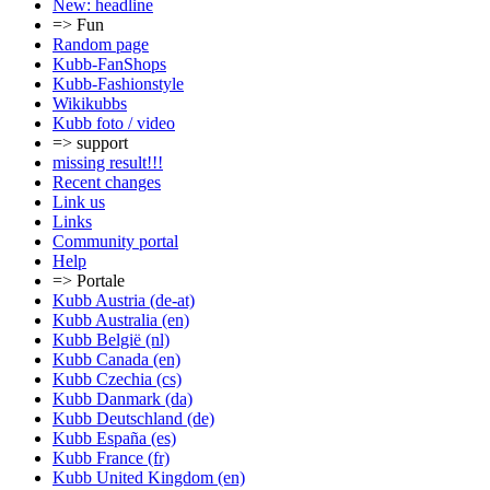
New: headline
=> Fun
Random page
Kubb-FanShops
Kubb-Fashionstyle
Wikikubbs
Kubb foto / video
=> support
missing result!!!
Recent changes
Link us
Links
Community portal
Help
=> Portale
Kubb Austria (de-at)
Kubb Australia (en)
Kubb België (nl)
Kubb Canada (en)
Kubb Czechia (cs)
Kubb Danmark (da)
Kubb Deutschland (de)
Kubb España (es)
Kubb France (fr)
Kubb United Kingdom (en)