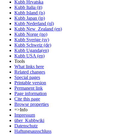
Kubb Hrvatska
Kubb Italia (it)
Kubb Island (is)
Kubb Japan (jp)
Kubb Nederland (nl)
Kubb New_Zealand (en)
Kubb Norge (no)
Kubb Sverige (sv)
Kubb Schweiz (de)
Kubb Uganda(en)
Kubb USA (en)
Tools
What links here
Related changes
Special pages
Printable version
Permanent link
Page information
Cite this page
Browse properties
=>Info
Impressum
über_Kubbwiki
Datenschutz
Haftungsausschluss