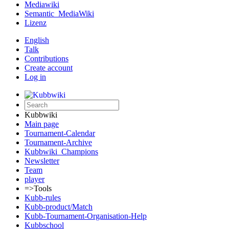
Mediawiki
Semantic_MediaWiki
Lizenz
English
Talk
Contributions
Create account
Log in
Kubbwiki
Main page
Tournament-Calendar
Tournament-Archive
Kubbwiki_Champions
Newsletter
Team
player
=>Tools
Kubb-rules
Kubb-product/Match
Kubb-Tournament-Organisation-Help
Kubbschool