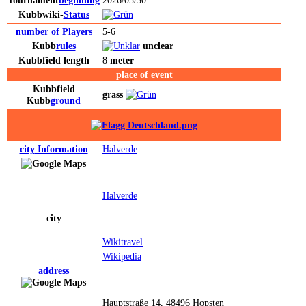
Tournament
beginning
2026/05/30
Kubbwiki-
Status
number of Players
5-6
Kubb
rules
unclear
Kubb
field
length
8
meter
place of event
Kubb
field
grass
Kubb
ground
city
Information
Halverde
Halverde
city
Wikitravel
Wikipedia
address
Hauptstraße 14, 48496 Hopsten