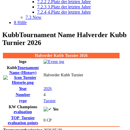
7.2.2
2.Platz der letzten Jahre
7.2.3
3.Platz der letzten Jahre
7.2.4
4.Platz der letzten Jahre
7.3
New
8
Hilfe
Kubb
Tournament Name
Halverder Kubb
Turnier 2026
Halverder Kubb Turnier 2026
logo
Kubb
Tournament
Name
(History)
Halverder Kubb Turnier
Year
2026
Number
4
type
Turnier
KW Champions
Yes
evaluation
TOP_Turnier
0 CP
evaluation
points