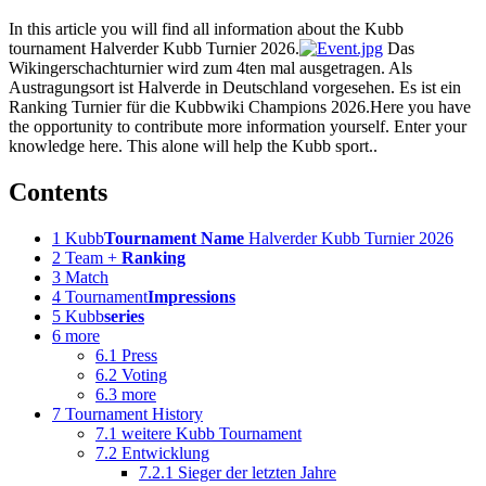
In this article you will find all information about the Kubb
tournament Halverder Kubb Turnier 2026.
Das
Wikingerschachturnier wird zum 4ten mal ausgetragen. Als
Austragungsort ist Halverde in Deutschland vorgesehen. Es ist ein
Ranking Turnier für die Kubbwiki Champions 2026.Here you have
the opportunity to contribute more information yourself. Enter your
knowledge here. This alone will help the Kubb sport..
Contents
1
Kubb
Tournament Name
Halverder Kubb Turnier 2026
2
Team +
Ranking
3
Match
4
Tournament
Impressions
5
Kubb
series
6
more
6.1
Press
6.2
Voting
6.3
more
7
Tournament History
7.1
weitere Kubb Tournament
7.2
Entwicklung
7.2.1
Sieger der letzten Jahre