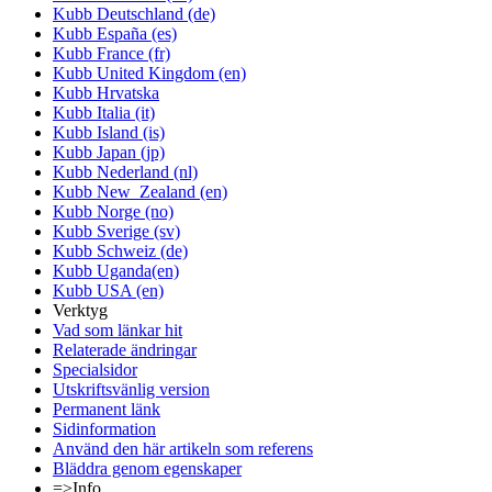
Kubb Deutschland (de)
Kubb España (es)
Kubb France (fr)
Kubb United Kingdom (en)
Kubb Hrvatska
Kubb Italia (it)
Kubb Island (is)
Kubb Japan (jp)
Kubb Nederland (nl)
Kubb New_Zealand (en)
Kubb Norge (no)
Kubb Sverige (sv)
Kubb Schweiz (de)
Kubb Uganda(en)
Kubb USA (en)
Verktyg
Vad som länkar hit
Relaterade ändringar
Specialsidor
Utskriftsvänlig version
Permanent länk
Sidinformation
Använd den här artikeln som referens
Bläddra genom egenskaper
=>Info