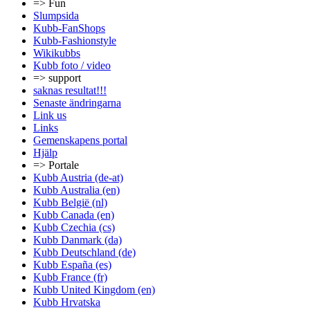
=> Fun
Slumpsida
Kubb-FanShops
Kubb-Fashionstyle
Wikikubbs
Kubb foto / video
=> support
saknas resultat!!!
Senaste ändringarna
Link us
Links
Gemenskapens portal
Hjälp
=> Portale
Kubb Austria (de-at)
Kubb Australia (en)
Kubb België (nl)
Kubb Canada (en)
Kubb Czechia (cs)
Kubb Danmark (da)
Kubb Deutschland (de)
Kubb España (es)
Kubb France (fr)
Kubb United Kingdom (en)
Kubb Hrvatska