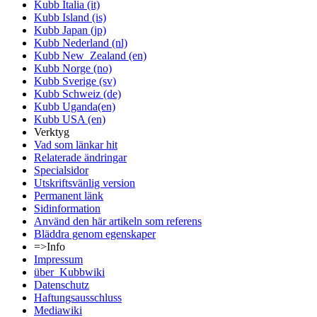
Kubb Italia (it)
Kubb Island (is)
Kubb Japan (jp)
Kubb Nederland (nl)
Kubb New_Zealand (en)
Kubb Norge (no)
Kubb Sverige (sv)
Kubb Schweiz (de)
Kubb Uganda(en)
Kubb USA (en)
Verktyg
Vad som länkar hit
Relaterade ändringar
Specialsidor
Utskriftsvänlig version
Permanent länk
Sidinformation
Använd den här artikeln som referens
Bläddra genom egenskaper
=>Info
Impressum
über_Kubbwiki
Datenschutz
Haftungsausschluss
Mediawiki