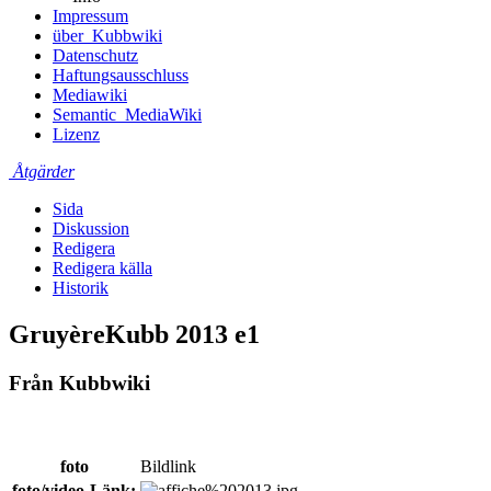
Impressum
über_Kubbwiki
Datenschutz
Haftungsausschluss
Mediawiki
Semantic_MediaWiki
Lizenz
Åtgärder
Sida
Diskussion
Redigera
Redigera källa
Historik
GruyèreKubb 2013 e1
Från Kubbwiki
foto
Bildlink
foto/video-
Länk
: