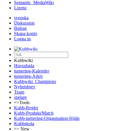
Semantic_MediaWiki
Lizenz
svenska
Diskussion
Bidrag
Skapa konto
Logga in
Kubbwiki
Huvudsida
turnering-Kalender
turnering-Arkiv
Kubbwiki_Champions
Nyhetsbrev
Team
spelare
=>Tools
Kubb-Regler
Kubb-Produkt/Match
Kubb-turnering-Organisation-Hjälp
Kubbskola
=> New