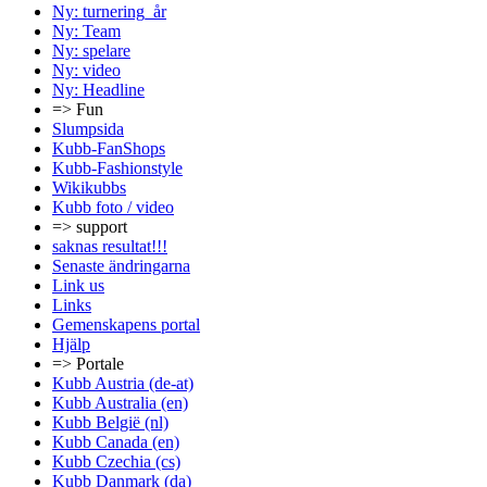
Ny: turnering_år
Ny: Team
Ny: spelare
Ny: video
Ny: Headline
=> Fun
Slumpsida
Kubb-FanShops
Kubb-Fashionstyle
Wikikubbs
Kubb foto / video
=> support
saknas resultat!!!
Senaste ändringarna
Link us
Links
Gemenskapens portal
Hjälp
=> Portale
Kubb Austria (de-at)
Kubb Australia (en)
Kubb België (nl)
Kubb Canada (en)
Kubb Czechia (cs)
Kubb Danmark (da)