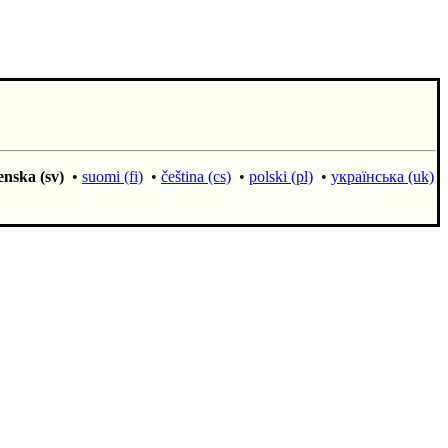
enska (sv)
•
suomi (fi)
•
čeština (cs)
•
polski (pl)
•
українська (uk)