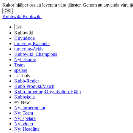
Kakor hjälper oss att leverera våra tjänster. Genom att använda våra t
Kubbwiki
Kubbwiki
Kubbwiki
Huvudsida
turnering-Kalender
turnering-Arkiv
Kubbwiki_Champions
Nyhetsbrev
Team
spelare
=>Tools
Kubb-Regler
Kubb-Produkt/Match
Kubb-turnering-Organisation-Hjälp
Kubbskola
=> New
Ny: turnering_år
Ny: Team
Ny: spelare
Ny: video
Ny: Headline