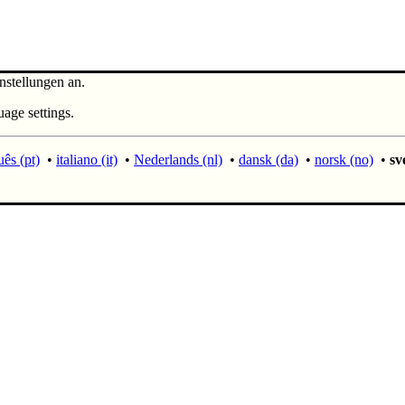
nstellungen an.
uage settings.
ês (pt)
•
italiano (it)
•
Nederlands (nl)
•
dansk (da)
•
norsk (no)
•
sv