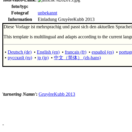
foto/typ:
Fotograf
unbekannt
Information
Einladung GruyèreKubb 2013
Diese Vorlage ist mehrsprachig und passt sich den aktuellen Sprachei
This template is multilingual and adapts according to the current lang
•
Deutsch (de)
•
English (en)
•
français (fr)
•
español (es)
•
portugu
•
русский (ru)
•
jp (jp)
•
中文（简体）‎ (zh-hans)
'
turnering Namn'
:
GruyèreKubb 2013
-