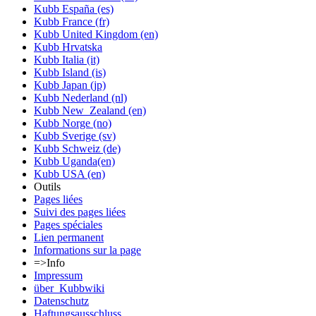
Kubb España (es)
Kubb France (fr)
Kubb United Kingdom (en)
Kubb Hrvatska
Kubb Italia (it)
Kubb Island (is)
Kubb Japan (jp)
Kubb Nederland (nl)
Kubb New_Zealand (en)
Kubb Norge (no)
Kubb Sverige (sv)
Kubb Schweiz (de)
Kubb Uganda(en)
Kubb USA (en)
Outils
Pages liées
Suivi des pages liées
Pages spéciales
Lien permanent
Informations sur la page
=>Info
Impressum
über_Kubbwiki
Datenschutz
Haftungsausschluss