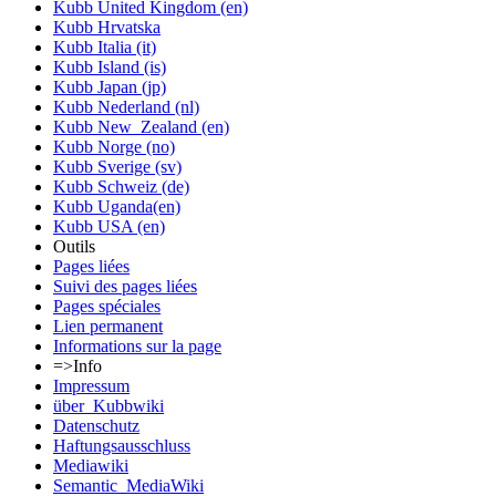
Kubb United Kingdom (en)
Kubb Hrvatska
Kubb Italia (it)
Kubb Island (is)
Kubb Japan (jp)
Kubb Nederland (nl)
Kubb New_Zealand (en)
Kubb Norge (no)
Kubb Sverige (sv)
Kubb Schweiz (de)
Kubb Uganda(en)
Kubb USA (en)
Outils
Pages liées
Suivi des pages liées
Pages spéciales
Lien permanent
Informations sur la page
=>Info
Impressum
über_Kubbwiki
Datenschutz
Haftungsausschluss
Mediawiki
Semantic_MediaWiki