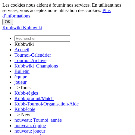
Les cookies nous aident à fournir nos services. En utilisant nos
services, vous acceptez notre utilisation des cookies.
Plus
d’informations
Kubbwiki
Kubbwiki
Kubbwiki
Accueil
Tournoi-Calendrier
Tournoi-Archive
Kubbwiki_Champions
Bulletin
équipe
joueur
=>Tools
Kubb-règles
Kubb-produit/Match
Kubb-Tournoi-Organisation-Aide
Kubbécole
=> New
nouveau: Tournoi_année
nouveau: équipe
nouveau: joueur