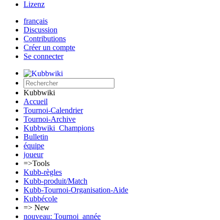
Lizenz
français
Discussion
Contributions
Créer un compte
Se connecter
Kubbwiki
Accueil
Tournoi-Calendrier
Tournoi-Archive
Kubbwiki_Champions
Bulletin
équipe
joueur
=>Tools
Kubb-règles
Kubb-produit/Match
Kubb-Tournoi-Organisation-Aide
Kubbécole
=> New
nouveau: Tournoi_année