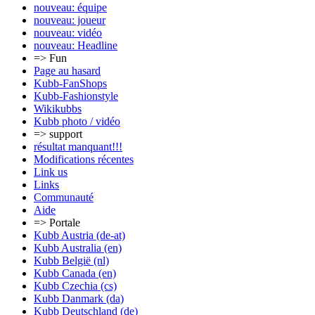
nouveau: équipe
nouveau: joueur
nouveau: vidéo
nouveau: Headline
=> Fun
Page au hasard
Kubb-FanShops
Kubb-Fashionstyle
Wikikubbs
Kubb photo / vidéo
=> support
résultat manquant!!!
Modifications récentes
Link us
Links
Communauté
Aide
=> Portale
Kubb Austria (de-at)
Kubb Australia (en)
Kubb België (nl)
Kubb Canada (en)
Kubb Czechia (cs)
Kubb Danmark (da)
Kubb Deutschland (de)