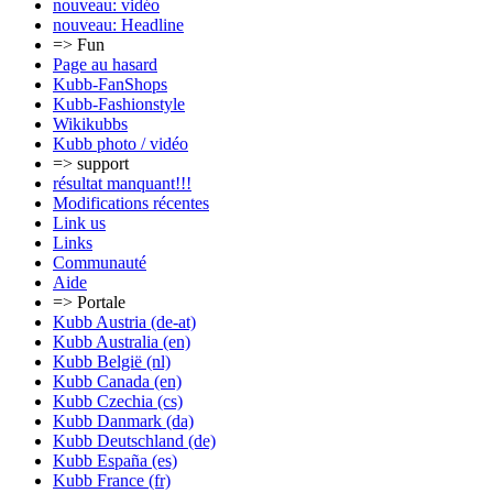
nouveau: vidéo
nouveau: Headline
=> Fun
Page au hasard
Kubb-FanShops
Kubb-Fashionstyle
Wikikubbs
Kubb photo / vidéo
=> support
résultat manquant!!!
Modifications récentes
Link us
Links
Communauté
Aide
=> Portale
Kubb Austria (de-at)
Kubb Australia (en)
Kubb België (nl)
Kubb Canada (en)
Kubb Czechia (cs)
Kubb Danmark (da)
Kubb Deutschland (de)
Kubb España (es)
Kubb France (fr)