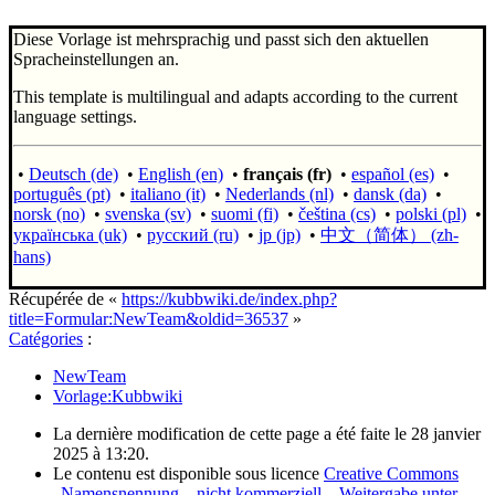
Diese Vorlage ist mehrsprachig und passt sich den aktuellen
Spracheinstellungen an.
This template is multilingual and adapts according to the current
language settings.
•
Deutsch (de)
•
English (en)
•
français (fr)
•
español (es)
•
português (pt)
•
italiano (it)
•
Nederlands (nl)
•
dansk (da)
•
norsk (no)
•
svenska (sv)
•
suomi (fi)
•
čeština (cs)
•
polski (pl)
•
українська (uk)
•
русский (ru)
•
jp (jp)
•
中文（简体）‎ (zh-
hans)
Récupérée de «
https://kubbwiki.de/index.php?
title=Formular:NewTeam&oldid=36537
»
Catégories
:
NewTeam
Vorlage:Kubbwiki
La dernière modification de cette page a été faite le 28 janvier
2025 à 13:20.
Le contenu est disponible sous licence
Creative Commons
„Namensnennung – nicht kommerziell – Weitergabe unter