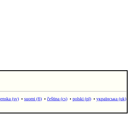
enska (sv)
•
suomi (fi)
•
čeština (cs)
•
polski (pl)
•
українська (uk)