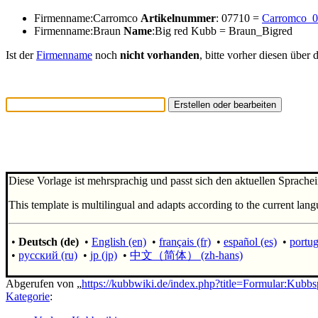
Firmenname:Carromco
Artikelnummer
: 07710 =
Carromco_
Firmenname:Braun
Name
:Big red Kubb = Braun_Bigred
Ist der
Firmenname
noch
nicht
vorhanden
, bitte vorher diesen über 
Diese Vorlage ist mehrsprachig und passt sich den aktuellen Sprachei
This template is multilingual and adapts according to the current lang
•
Deutsch (de)
•
English (en)
•
français (fr)
•
español (es)
•
portug
•
русский (ru)
•
jp (jp)
•
中文（简体）‎ (zh-hans)
Abgerufen von „
https://kubbwiki.de/index.php?title=Formular:Kubb
Kategorie
: