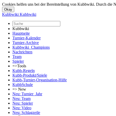
Cookies helfen uns bei der Bereitstellung von Kubbwiki. Durch die N
Kubbwiki
Kubbwiki
Kubbwiki
Hauptseite
Turnier-Kalender
Turnier-Archive
Kubbwiki_Champions
Nachrichten
Team
Spieler
=>Tools
Kubb-Regeln
Kubb-Produkt/Spiele
Kubb-Turnier-Organisation-Hilfe
KubbSchule
=> New
Neu: Turnier_Jahr
Neu: Team
Neu: Spieler
Neu: Video
Neu: Schlagzeile