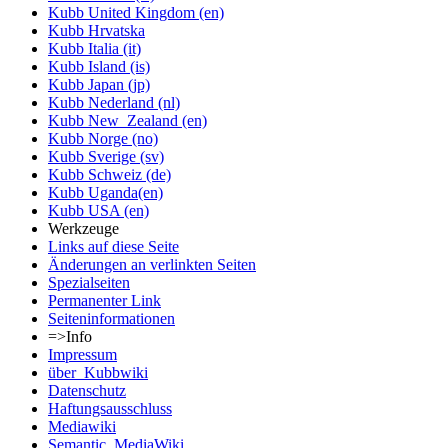
Kubb United Kingdom (en)
Kubb Hrvatska
Kubb Italia (it)
Kubb Island (is)
Kubb Japan (jp)
Kubb Nederland (nl)
Kubb New_Zealand (en)
Kubb Norge (no)
Kubb Sverige (sv)
Kubb Schweiz (de)
Kubb Uganda(en)
Kubb USA (en)
Werkzeuge
Links auf diese Seite
Änderungen an verlinkten Seiten
Spezialseiten
Permanenter Link
Seiten­informationen
=>Info
Impressum
über_Kubbwiki
Datenschutz
Haftungsausschluss
Mediawiki
Semantic_MediaWiki