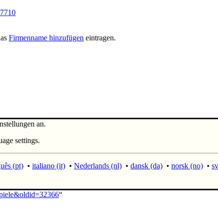
07710
das
Firmenname hinzufügen
eintragen.
nstellungen an.
uage settings.
uês (pt)
•
italiano (it)
•
Nederlands (nl)
•
dansk (da)
•
norsk (no)
•
sv
spiele&oldid=32366
“