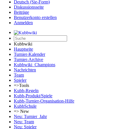
Deutsch (Sie-Form)‎
Diskussionsseite
Beiträge
Benutzerkonto erstellen
Anmelden
Kubbwiki
Hauptseite
Turnier-Kalender
Turnier-Archive
Kubbwiki_Champions
Nachrichten
Team
Spieler
=>Tools
Kubb-Regeln
Kubb-Produkt/Spiele
Kubb-Turnier-Organisation-Hilfe
KubbSchule
=> New
Neu: Turnier_Jahr
Neu: Team
Neu: Spieler