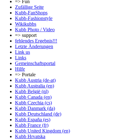
=> Fun
Zufällige Seite
Kubb-FanShops
Kubb-Fashionstyle
Wikikubbs
Kubb Photo / Video
=> support
fehlendes Ergebnis!!!
Letzte Änderungen
Link us
Links
Gemeinschafts­portal
Hilfe
=> Portale
Kubb Austria (de-at)
Kubb Australia (en)
Kubb België (nl)
Kubb Canada (en)
Kubb Czechia (cs)
Kubb Danmark (da)
Kubb Deutschland (de)
Kubb España (es)
Kubb France (fr)
Kubb United Kingdom (en)
Kubb Hrvatska