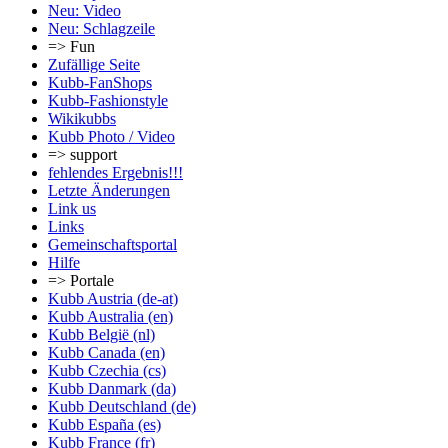
Neu: Video
Neu: Schlagzeile
=> Fun
Zufällige Seite
Kubb-FanShops
Kubb-Fashionstyle
Wikikubbs
Kubb Photo / Video
=> support
fehlendes Ergebnis!!!
Letzte Änderungen
Link us
Links
Gemeinschafts­portal
Hilfe
=> Portale
Kubb Austria (de-at)
Kubb Australia (en)
Kubb België (nl)
Kubb Canada (en)
Kubb Czechia (cs)
Kubb Danmark (da)
Kubb Deutschland (de)
Kubb España (es)
Kubb France (fr)