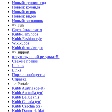
Новый: турнир_год
Новый: команда
Новый: игрок
Новый: видео
Новый: заголовок
=> Fun
Случайная статья
Kubb-FanShops
Kubb-Fashionstyle
Wikikubbs
Kubb фото / видео
=> support
отсутствующий результат!!!
Свежие правки
Link us
Links
Портал сообщества
Справка
=> Portale
Kubb Austria (de-at)
Kubb Australia (en)
Kubb België (nl)
Kubb Canada (en)
Kubb Czechia (cs)
Kubb Danmark (da)