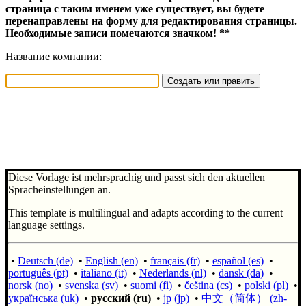
страница с таким именем уже существует, вы будете
перенаправлены на форму для редактирования страницы.
Необходимые записи помечаются значком! **
Название компании:
Diese Vorlage ist mehrsprachig und passt sich den aktuellen
Spracheinstellungen an.
This template is multilingual and adapts according to the current
language settings.
•
Deutsch (de)
•
English (en)
•
français (fr)
•
español (es)
•
português (pt)
•
italiano (it)
•
Nederlands (nl)
•
dansk (da)
•
norsk (no)
•
svenska (sv)
•
suomi (fi)
•
čeština (cs)
•
polski (pl)
•
українська (uk)
•
русский (ru)
•
jp (jp)
•
中文（简体）‎ (zh-