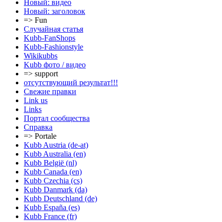
Новый: видео
Новый: заголовок
=> Fun
Случайная статья
Kubb-FanShops
Kubb-Fashionstyle
Wikikubbs
Kubb фото / видео
=> support
отсутствующий результат!!!
Свежие правки
Link us
Links
Портал сообщества
Справка
=> Portale
Kubb Austria (de-at)
Kubb Australia (en)
Kubb België (nl)
Kubb Canada (en)
Kubb Czechia (cs)
Kubb Danmark (da)
Kubb Deutschland (de)
Kubb España (es)
Kubb France (fr)