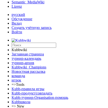
Semantic_MediaWiki
Lizenz
русский
Обсуждение
Вклад
Создать учётную запись
Войти
Kubbwiki
Заглавная страница
турнир-календарь
турнир-архив
Kubbwiki_Champions
Новостная рассылка
команда
игрок
=>Tools
Kubb-правила игры
Kubb-продукт/совпадать
Kubb-турнир-Organisation-помощь
Kubbшкола
=> New