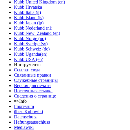
Kubb United Kingdom (en)
Kubb Hrvatska
Kubb Italia (it)
Kubb Island (is)
Kubb Japan (jp)
Kubb Nederland (nl)
Kubb New_Zealand (en)
Kubb Norge (no)
Kubb Sverige (sv)
Kubb Schweiz (de)
Kubb Uganda(en)
Kubb USA (en)
Инструменты
Ссылки сюда
Связанные правки
Служебные страницы
Версия для печати
Постоянная ссылка
Сведения о странице
=>Info
Impressum
über_Kubbwiki
Datenschutz
Haftungsausschluss
Mediawiki