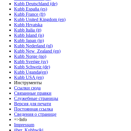
Kubb Deutschland (de)
Kubb España (es)
Kubb France (fr)
Kubb United Kingdom (en)
Kubb Hrvatska
Kubb Italia (it)
Kubb Island (is)
Kubb Japan (jp)
Kubb Nederland (nl)
Kubb New_Zealand (en)
Kubb Norge (no)
Kubb Sverige (sv)
Kubb Schweiz (de)
Kubb Uganda(en)
Kubb USA (en)
Инструменты
Ссылки сюда
Связанные правки
Служебные страницы
Версия для печати
Постоянная ссылка
Сведения о странице
=>Info
Impressum
über_Kubbwiki