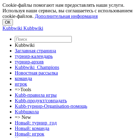
Cookie-файлы помогают нам предоставлять наши услуги.
Используя наши сервисы, вы соглашаетесь с использованием
cookie-файлов.
Дополнительная информация
Kubbwiki
Kubbwiki
Kubbwiki
Заглавная страница
турнир-календарь
турнир-архив
Kubbwiki_Champions
Новостная рассылка
команда
игрок
=>Tools
Kubb-правила игры
Kubb-продукт/совпадать
Kubb-турнир-Organisation-помощь
Kubbшкола
=> New
Новый: турнир_год
Новый: команда
Новый: игрок