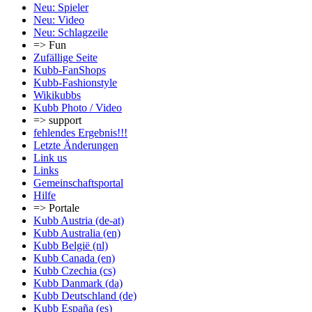
Neu: Spieler
Neu: Video
Neu: Schlagzeile
=> Fun
Zufällige Seite
Kubb-FanShops
Kubb-Fashionstyle
Wikikubbs
Kubb Photo / Video
=> support
fehlendes Ergebnis!!!
Letzte Änderungen
Link us
Links
Gemeinschafts­portal
Hilfe
=> Portale
Kubb Austria (de-at)
Kubb Australia (en)
Kubb België (nl)
Kubb Canada (en)
Kubb Czechia (cs)
Kubb Danmark (da)
Kubb Deutschland (de)
Kubb España (es)