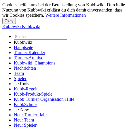
Cookies helfen uns bei der Bereitstellung von Kubbwiki. Durch die
Nutzung von Kubbwiki erklärst du dich damit einverstanden, dass
wir Cookies speichern.
Weitere Informationen
Kubbwiki
Kubbwiki
Kubbwiki
Hauptseite
Turnier-Kalender
Turnier-Archive
Kubbwiki_Champions
Nachrichten
Team
Spieler
=>Tools
Kubb-Regeln
Kubb-Produkt/Spiele
Kubb-Turnier-Organisation-Hilfe
KubbSchule
=> New
Neu: Turnier_Jahr
Neu: Team
Neu: Spieler