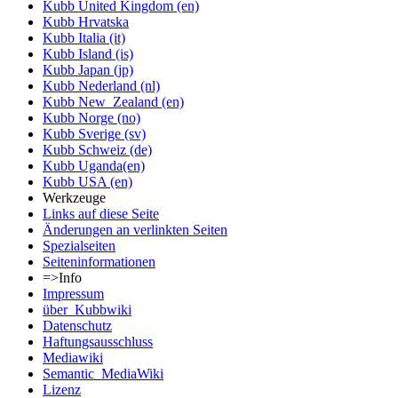
Kubb United Kingdom (en)
Kubb Hrvatska
Kubb Italia (it)
Kubb Island (is)
Kubb Japan (jp)
Kubb Nederland (nl)
Kubb New_Zealand (en)
Kubb Norge (no)
Kubb Sverige (sv)
Kubb Schweiz (de)
Kubb Uganda(en)
Kubb USA (en)
Werkzeuge
Links auf diese Seite
Änderungen an verlinkten Seiten
Spezialseiten
Seiten­informationen
=>Info
Impressum
über_Kubbwiki
Datenschutz
Haftungsausschluss
Mediawiki
Semantic_MediaWiki
Lizenz