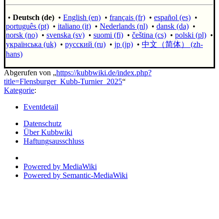
•
Deutsch (de)
•
English (en)
•
français (fr)
•
español (es)
•
português (pt)
•
italiano (it)
•
Nederlands (nl)
•
dansk (da)
•
norsk (no)
•
svenska (sv)
•
suomi (fi)
•
čeština (cs)
•
polski (pl)
•
українська (uk)
•
русский (ru)
•
jp (jp)
•
中文（简体）‎ (zh-
hans)
Abgerufen von „
https://kubbwiki.de/index.php?
title=Flensburger_Kubb-Turnier_2025
“
Kategorie
:
Eventdetail
Datenschutz
Über Kubbwiki
Haftungsausschluss
Powered by MediaWiki
Powered by Semantic-MediaWiki