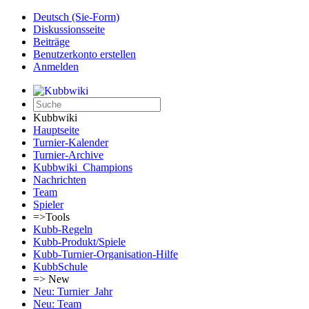
Deutsch (Sie-Form)‎
Diskussionsseite
Beiträge
Benutzerkonto erstellen
Anmelden
Kubbwiki
Hauptseite
Turnier-Kalender
Turnier-Archive
Kubbwiki_Champions
Nachrichten
Team
Spieler
=>Tools
Kubb-Regeln
Kubb-Produkt/Spiele
Kubb-Turnier-Organisation-Hilfe
KubbSchule
=> New
Neu: Turnier_Jahr
Neu: Team