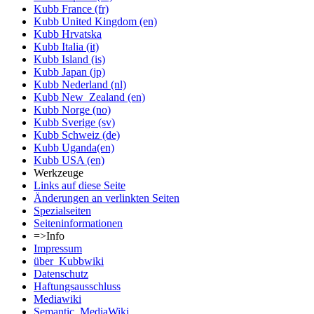
Kubb France (fr)
Kubb United Kingdom (en)
Kubb Hrvatska
Kubb Italia (it)
Kubb Island (is)
Kubb Japan (jp)
Kubb Nederland (nl)
Kubb New_Zealand (en)
Kubb Norge (no)
Kubb Sverige (sv)
Kubb Schweiz (de)
Kubb Uganda(en)
Kubb USA (en)
Werkzeuge
Links auf diese Seite
Änderungen an verlinkten Seiten
Spezialseiten
Seiten­informationen
=>Info
Impressum
über_Kubbwiki
Datenschutz
Haftungsausschluss
Mediawiki
Semantic_MediaWiki