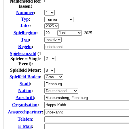
Namensfeld leer
lassen!
Nummer
:
Typ
:
Jahr
:
Spielbeginn
:
Typ
:
Regeln
:
Spieleranzahl
(1
Spieler = Single
Event):
Spielfeld
Meter
:
Spielfeld
Boden
:
Stadt
:
Nation
:
Anschrift
:
Organisation
:
Ansprechpartner
:
Telefon
:
E-Mail
: