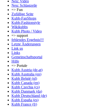
Neu: Video
Neu: Schlagzeile
=> Fun
Zufällige Seite
Kubb-FanShops
Kubb-Fashionstyle
Wikikubbs
Kubb Photo / Video
=> support
fehlendes Ergebnis!!!
Letzte Änderungen
Link us
Links
Gemeinschafts­portal
Hilfe
=> Portale
Kubb Austria (de-at)
Kubb Australia (en)
Kubb België (nl)
Kubb Canada (en)
Kubb Czechia (cs)
Kubb Danmark (da)
Kubb Deutschland (de)
Kubb España (es)
Kubb France (fr)