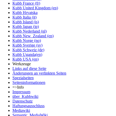
Kubb France (fr)
Kubb United Kingdom (en)
Kubb Hrvatska
Kubb Italia (it)
Kubb Island (is)
Kubb Japan (jp)
Kubb Nederland (nl)
Kubb New_Zealand (en)
Kubb Norge (no)
Kubb Sverige (sv)
Kubb Schweiz (de)
Kubb Uganda(en)
Kubb USA (en)
Werkzeuge
Links auf diese Seite
Änderungen an verlinkten Seiten
Spezialseiten
Seiten­informationen
=>Info
Impressum
über_Kubbwiki
Datenschutz
Haftungsausschluss
Mediawiki
Semantic_MediaWiki