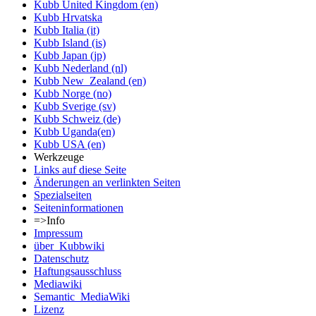
Kubb United Kingdom (en)
Kubb Hrvatska
Kubb Italia (it)
Kubb Island (is)
Kubb Japan (jp)
Kubb Nederland (nl)
Kubb New_Zealand (en)
Kubb Norge (no)
Kubb Sverige (sv)
Kubb Schweiz (de)
Kubb Uganda(en)
Kubb USA (en)
Werkzeuge
Links auf diese Seite
Änderungen an verlinkten Seiten
Spezialseiten
Seiten­informationen
=>Info
Impressum
über_Kubbwiki
Datenschutz
Haftungsausschluss
Mediawiki
Semantic_MediaWiki
Lizenz