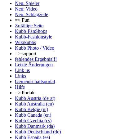
Neu: Spieler
Neu: Video
Neu: Schlagzeile
=> Fun
Zufällige Seite
Kubb-FanShops
Kubb-Fashionstyle
Wikikubbs
Kubb Photo / Video
=> support
fehlendes Ergebnis!!!
Letzte Änderungen
Link us
Links
Gemeinschafts­portal
Hilfe
=> Portale
Kubb Austria (de-at)
Kubb Australia (en)
Kubb België (nl)
Kubb Canada (en)
Kubb Czechia (cs)
Kubb Danmark (da)
Kubb Deutschland (de)
Kubb España (es)