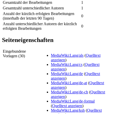
Gesamtzahl der Bearbeitungen
1
Gesamtzahl unterschiedlicher Autoren
1
Anzahl der kürzlich erfolgten Bearbeitungen
0
(innerhalb der letzten 90 Tagen)
Anzahl unterschiedlicher Autoren der kürzlich
0
erfolgten Bearbeitungen
Seiteneigenschaften
Eingebundene
MediaWiki:Lang/als
(
Quelltext
Vorlagen (30)
anzeigen
)
MediaWiki:Lang/cs
(
Quelltext
anzeigen
)
MediaWiki:Lang/de
(
Quelltext
anzeigen
)
MediaWiki:Lang/de-at
(
Quelltext
anzeigen
)
MediaWiki:Lang/de-ch
(
Quelltext
anzeigen
)
MediaWiki:Lang/de-formal
(
Quelltext anzeigen
)
MediaWiki:Lang/ksh
(
Quelltext