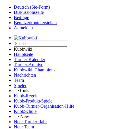
Deutsch (Sie-Form)‎
Diskussionsseite
Beiträge
Benutzerkonto erstellen
Anmelden
Kubbwiki
Hauptseite
Turnier-Kalender
Turnier-Archive
Kubbwiki_Champions
Nachrichten
Team
Spieler
=>Tools
Kubb-Regeln
Kubb-Produkt/Spiele
Kubb-Turnier-Organisation-Hilfe
KubbSchule
=> New
Neu: Turnier_Jahr
Neu: Team