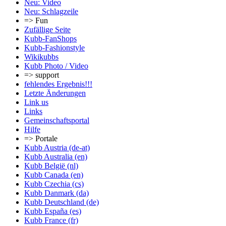
Neu: Video
Neu: Schlagzeile
=> Fun
Zufällige Seite
Kubb-FanShops
Kubb-Fashionstyle
Wikikubbs
Kubb Photo / Video
=> support
fehlendes Ergebnis!!!
Letzte Änderungen
Link us
Links
Gemeinschafts­portal
Hilfe
=> Portale
Kubb Austria (de-at)
Kubb Australia (en)
Kubb België (nl)
Kubb Canada (en)
Kubb Czechia (cs)
Kubb Danmark (da)
Kubb Deutschland (de)
Kubb España (es)
Kubb France (fr)