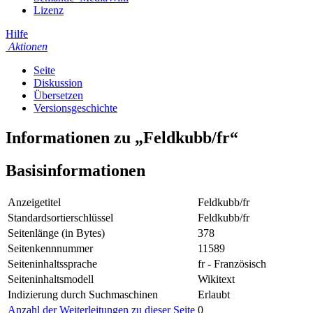
Lizenz
Hilfe
Aktionen
Seite
Diskussion
Übersetzen
Versionsgeschichte
Informationen zu „Feldkubb/fr“
Basisinformationen
Anzeigetitel
Feldkubb/fr
Standardsortierschlüssel
Feldkubb/fr
Seitenlänge (in Bytes)
378
Seitenkennnummer
11589
Seiteninhaltssprache
fr - Französisch
Seiteninhaltsmodell
Wikitext
Indizierung durch Suchmaschinen
Erlaubt
Anzahl der Weiterleitungen zu dieser Seite
0