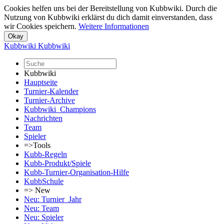
Cookies helfen uns bei der Bereitstellung von Kubbwiki. Durch die
Nutzung von Kubbwiki erklärst du dich damit einverstanden, dass
wir Cookies speichern.
Weitere Informationen
Kubbwiki
Kubbwiki
Kubbwiki
Hauptseite
Turnier-Kalender
Turnier-Archive
Kubbwiki_Champions
Nachrichten
Team
Spieler
=>Tools
Kubb-Regeln
Kubb-Produkt/Spiele
Kubb-Turnier-Organisation-Hilfe
KubbSchule
=> New
Neu: Turnier_Jahr
Neu: Team
Neu: Spieler