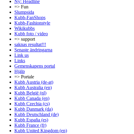
Ny: Headline
=> Fun
Slumpsida
Kubb-FanShops
Kubb-Fashionstyle
Wikikubbs
Kubb foto / video
=> support
saknas resultat!!!
Senaste ändringarna
Link us
Links
Gemenskapens portal
Hjälp
=> Portale
Kubb Austria (de-at)
Kubb Australia (en)
Kubb België (nl)
Kubb Canada (en)
Kubb Czechia (cs)
Kubb Danmark (da)
Kubb Deutschland (de)
Kubb España (es)
Kubb France (fr)
Kubb United Kingdom (en)