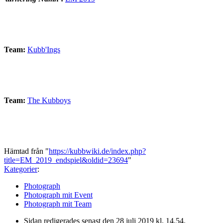
Team:
Kubb'Ings
Team:
The Kubboys
Hämtad från "
https://kubbwiki.de/index.php?
title=EM_2019_endspiel&oldid=23694
"
Kategorier
:
Photograph
Photograph mit Event
Photograph mit Team
Sidan redigerades senast den 28 juli 2019 kl. 14.54.