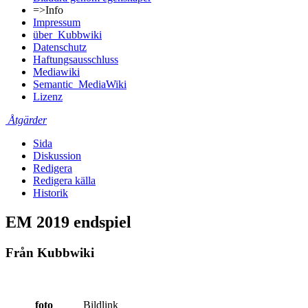
=>Info
Impressum
über_Kubbwiki
Datenschutz
Haftungsausschluss
Mediawiki
Semantic_MediaWiki
Lizenz
Åtgärder
Sida
Diskussion
Redigera
Redigera källa
Historik
EM 2019 endspiel
Från Kubbwiki
foto
Bildlink