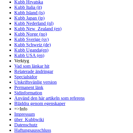
Kubb Hrvatska
Kubb Italia (it)
Kubb Island (is)
Kubb Japan (jp)
Kubb Nederland (nl)
Kubb New_Zealand (en)
Kubb Norge (no)
Kubb Sverige (sv)
Kubb Schweiz (de)
Kubb Uganda(en)
Kubb USA (en)
Verktyg
Vad som länkar hit
Relaterade ändringar
Specialsidor
Utskriftsvänlig version
Permanent länk
Sidinformation
Använd den här artikeln som referens
Bläddra genom egenskaper
=>Info
Impressum
über_Kubbwiki
Datenschutz
Haftungsausschluss