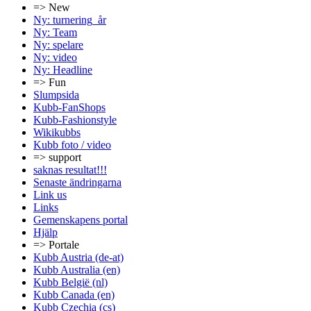
=> New
Ny: turnering_år
Ny: Team
Ny: spelare
Ny: video
Ny: Headline
=> Fun
Slumpsida
Kubb-FanShops
Kubb-Fashionstyle
Wikikubbs
Kubb foto / video
=> support
saknas resultat!!!
Senaste ändringarna
Link us
Links
Gemenskapens portal
Hjälp
=> Portale
Kubb Austria (de-at)
Kubb Australia (en)
Kubb België (nl)
Kubb Canada (en)
Kubb Czechia (cs)