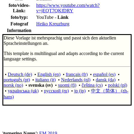
foto/video-
https://www.youtube.com/watch?
Länk
:
v=jEQT7QKfDRY
foto/typ:
YouTube -
Länk
Fotograf
Heiko Kreuzburg
Information
Diese Vorlage ist mehrsprachig und passt sich den aktuellen
Spracheinstellungen an.
This template is multilingual and adapts according to the current
language settings.
•
Deutsch (de)
•
English (en)
•
français (fr)
•
español (es)
•
português (pt)
•
italiano (it)
•
Nederlands (nl)
•
dansk (da)
•
norsk (no)
•
svenska (sv)
•
suomi (fi)
•
čeština (cs)
•
polski (pl)
•
українська (uk)
•
русский (ru)
•
jp (jp)
•
中文（简体）‎ (zh-
hans)
'
turnering Namn'
:
EM 2019