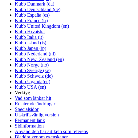
Kubb Danmark (da)
Kubb Deutschland (de)
Kubb España (es)
Kubb France (fr)
Kubb United Kingdom (en)
Kubb Hrvatska
Kubb Italia (it)
Kubb Island (is)
Kubb Japan (jp)
Kubb Nederland (nl)
Kubb New_Zealand (en)
Kubb Norge (no)
Kubb Sverige (sv)
Kubb Schweiz (de)
Kubb Uganda(en)
Kubb USA (en)
Verktyg
Vad som länkar hit
Relaterade ändringar
Specialsidor
Utskriftsvänlig version
Permanent länk
Sidinformation
Använd den här artikeln som referens
Bläddra genom egenskaper