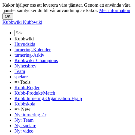
Kakor hjälper oss att leverera våra tjänster. Genom att använda våra
tjänster samtycker du till vår användning av kakor.
Mer information
Kubbwiki
Kubbwiki
Kubbwiki
Huvudsida
turnering-Kalender
turnering-Arkiv
Kubbwiki_Champions
Nyhetsbrev
Team
spelare
=>Tools
Kubb-Regler
Kubb-Produkt/Match
Kubb-turnering-Organisation-Hjälp
Kubbskola
=> New
Ny: turnering_år
Ny: Team
Ny: spelare
Ny: video