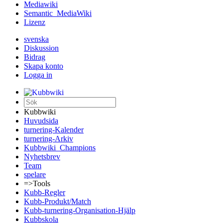
Mediawiki
Semantic_MediaWiki
Lizenz
svenska
Diskussion
Bidrag
Skapa konto
Logga in
Kubbwiki
Huvudsida
turnering-Kalender
turnering-Arkiv
Kubbwiki_Champions
Nyhetsbrev
Team
spelare
=>Tools
Kubb-Regler
Kubb-Produkt/Match
Kubb-turnering-Organisation-Hjälp
Kubbskola