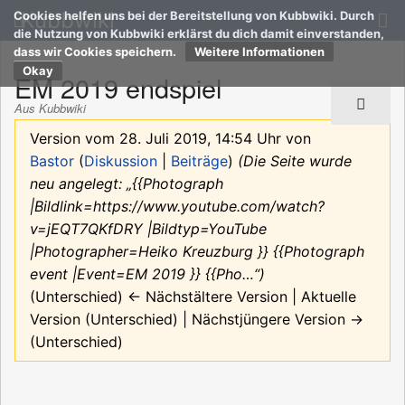
Kubbwiki
Cookies helfen uns bei der Bereitstellung von Kubbwiki. Durch
die Nutzung von Kubbwiki erklärst du dich damit einverstanden,
dass wir Cookies speichern.
Weitere Informationen
EM 2019 endspiel
Aus Kubbwiki
Version vom 28. Juli 2019, 14:54 Uhr von
Bastor
(
Diskussion
|
Beiträge
)
(Die Seite wurde
neu angelegt: „{{Photograph
|Bildlink=https://www.youtube.com/watch?
v=jEQT7QKfDRY |Bildtyp=YouTube
|Photographer=Heiko Kreuzburg }} {{Photograph
event |Event=EM 2019 }} {{Pho…“)
(Unterschied) ← Nächstältere Version | Aktuelle
Version (Unterschied) | Nächstjüngere Version →
(Unterschied)