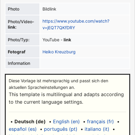
Photo
Bildlink
https://www.youtube.com/watch?
Photo/Video-
link
:
v=jEQT7QKfDRY
Photo/Typ:
YouTube -
link
Fotograf
Heiko Kreuzburg
Information
Diese Vorlage ist mehrsprachig und passt sich den
aktuellen Spracheinstellungen an.
This template is multilingual and adapts according
to the current language settings.
•
Deutsch (de)
•
English (en)
•
français (fr)
•
español (es)
•
português (pt)
•
italiano (it)
•