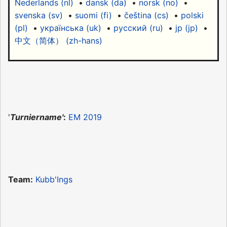
Nederlands (nl)
•
dansk (da)
•
norsk (no)
•
svenska (sv)
•
suomi (fi)
•
čeština (cs)
•
polski
(pl)
•
українська (uk)
•
русский (ru)
•
jp (jp)
•
中文（简体）‎ (zh-hans)
'
Turniername'
:
EM 2019
Team:
Kubb'Ings