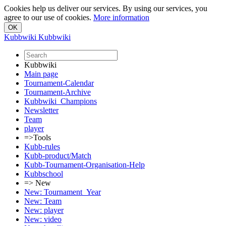
Cookies help us deliver our services. By using our services, you
agree to our use of cookies.
More information
Kubbwiki
Kubbwiki
Kubbwiki
Main page
Tournament-Calendar
Tournament-Archive
Kubbwiki_Champions
Newsletter
Team
player
=>Tools
Kubb-rules
Kubb-product/Match
Kubb-Tournament-Organisation-Help
Kubbschool
=> New
New: Tournament_Year
New: Team
New: player
New: video