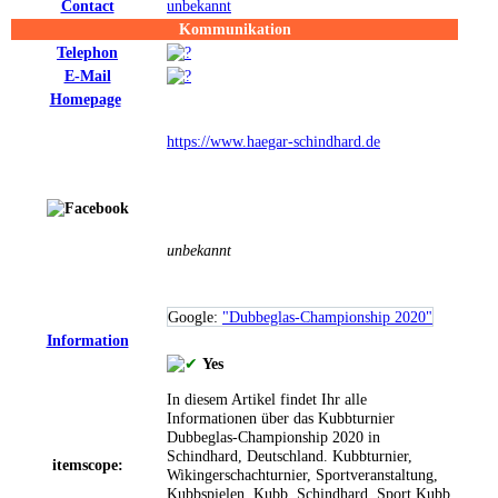
Contact
unbekannt
Kommunikation
Telephon
E-Mail
Homepage
https://www.haegar-schindhard.de
unbekannt
Google:
"Dubbeglas-Championship 2020"
Information
Yes
In diesem Artikel findet Ihr alle
Informationen über das Kubbturnier
Dubbeglas-Championship 2020 in
Schindhard, Deutschland.
Kubbturnier,
itemscope:
Wikingerschachturnier, Sportveranstaltung,
Kubbspielen, Kubb, Schindhard, Sport
Kubb