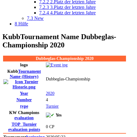
7.2.2
2.Platz der letzten Jahre
7.2.3
3.Platz der letzten Jahre
7.2.4
4.Platz der letzten Jahre
7.3
New
8
Hilfe
Kubb
Tournament Name
Dubbeglas-
Championship 2020
Dubbeglas-Championship 2020
logo
Kubb
Tournament
Name
(History)
Dubbeglas-Championship
Year
2020
Number
4
type
Turnier
KW Champions
Yes
evaluation
TOP_Turnier
0 CP
evaluation
points