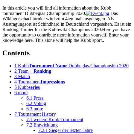
In this article you will find all information about the Kubb
tournament Dubbeglas-Championship 2020.
Das
Wikingerschachturnier wird zum 4ten mal ausgetragen. Als
Austragungsort ist Schindhard in Deutschland vorgesehen. Es ist ein
Ranking Turnier für die Kubbwiki Champions 2020.Here you have
the opportunity to contribute more information yourself. Enter your
knowledge here. This alone will help the Kubb sport..
Contents
1
Kubb
Tournament Name
Dubbeglas-Championship 2020
2
Team +
Ranking
3
Match
4
Tournament
Impressions
5
Kubb
series
6
more
6.1
Press
6.2
Voting
6.3
more
7
Tournament History
7.1
weitere Kubb Tournament
7.2
Entwicklung
7.2.1
Sieger der letzten Jahre