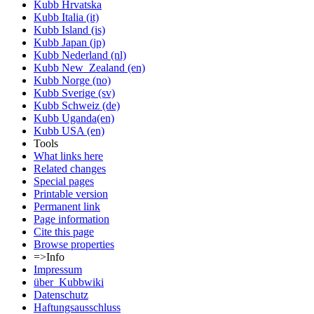
Kubb Hrvatska
Kubb Italia (it)
Kubb Island (is)
Kubb Japan (jp)
Kubb Nederland (nl)
Kubb New_Zealand (en)
Kubb Norge (no)
Kubb Sverige (sv)
Kubb Schweiz (de)
Kubb Uganda(en)
Kubb USA (en)
Tools
What links here
Related changes
Special pages
Printable version
Permanent link
Page information
Cite this page
Browse properties
=>Info
Impressum
über_Kubbwiki
Datenschutz
Haftungsausschluss