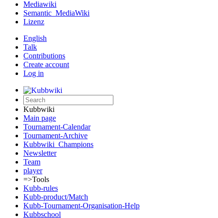
Mediawiki
Semantic_MediaWiki
Lizenz
English
Talk
Contributions
Create account
Log in
Kubbwiki
Main page
Tournament-Calendar
Tournament-Archive
Kubbwiki_Champions
Newsletter
Team
player
=>Tools
Kubb-rules
Kubb-product/Match
Kubb-Tournament-Organisation-Help
Kubbschool