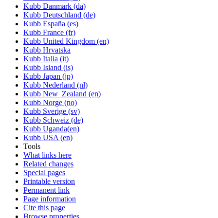
Kubb Danmark (da)
Kubb Deutschland (de)
Kubb España (es)
Kubb France (fr)
Kubb United Kingdom (en)
Kubb Hrvatska
Kubb Italia (it)
Kubb Island (is)
Kubb Japan (jp)
Kubb Nederland (nl)
Kubb New_Zealand (en)
Kubb Norge (no)
Kubb Sverige (sv)
Kubb Schweiz (de)
Kubb Uganda(en)
Kubb USA (en)
Tools
What links here
Related changes
Special pages
Printable version
Permanent link
Page information
Cite this page
Browse properties