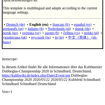
Spracheinstellungen an.
This template is multilingual and adapts according to the current
language settings.
•
Deutsch (de)
•
English (en)
•
français (fr)
•
español (es)
•
português (pt)
•
italiano (it)
•
Nederlands (nl)
•
dansk (da)
•
norsk (no)
•
svenska (sv)
•
suomi (fi)
•
čeština (cs)
•
polski (pl)
•
українська (uk)
•
русский (ru)
•
jp (jp)
•
中文（简体）‎ (zh-
hans)
itemscope:
In diesem Artikel findet Ihr alle Informationen über das Kubbturnier
Dubbeglas-Championship 2020 in Schindhard, Deutschland.
https://kubbwiki.de/index.php/Datei:Event.jpg
Dubbeglas-
Championship 2020
2020/05/22
2020/05/22
Kubbfeld Schindhard
Schindhard
Schindhard
Deutschland
Vers=1