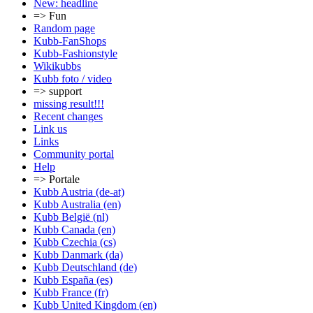
New: headline
=> Fun
Random page
Kubb-FanShops
Kubb-Fashionstyle
Wikikubbs
Kubb foto / video
=> support
missing result!!!
Recent changes
Link us
Links
Community portal
Help
=> Portale
Kubb Austria (de-at)
Kubb Australia (en)
Kubb België (nl)
Kubb Canada (en)
Kubb Czechia (cs)
Kubb Danmark (da)
Kubb Deutschland (de)
Kubb España (es)
Kubb France (fr)
Kubb United Kingdom (en)