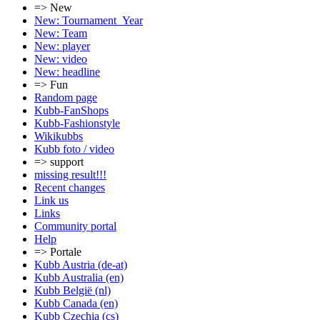
=> New
New: Tournament_Year
New: Team
New: player
New: video
New: headline
=> Fun
Random page
Kubb-FanShops
Kubb-Fashionstyle
Wikikubbs
Kubb foto / video
=> support
missing result!!!
Recent changes
Link us
Links
Community portal
Help
=> Portale
Kubb Austria (de-at)
Kubb Australia (en)
Kubb België (nl)
Kubb Canada (en)
Kubb Czechia (cs)