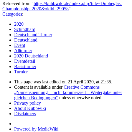
Retrieved from "
https://kubbwiki.de/index.php?title=Dubbeglas-
Championship_2020&oldid=29058
"
Categories
:
2020
Schindhard
Deutschland Turnier
Deutschland
Event
Allturnier
2020 Deutschland
Eventdetail
Basisturnier
Turnier
This page was last edited on 21 April 2020, at 21:35.
Content is available under
Creative Commons
„Namensnennung – nicht kommerziell – Weitergabe unter
gleichen Bedingungen“
unless otherwise noted.
Privacy policy
About Kubbwiki
Disclaimers
Powered by MediaWiki