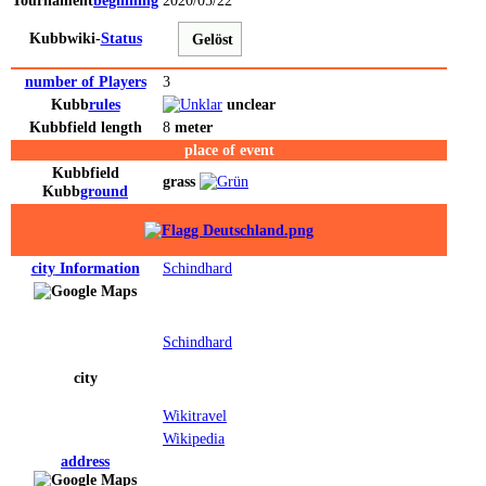
Tournament
beginning
2020/05/22
Kubbwiki-
Status
Gelöst
number of Players
3
Kubb
rules
unclear
Kubb
field
length
8
meter
place of event
Kubb
field
grass
Kubb
ground
city
Information
Schindhard
Schindhard
city
Wikitravel
Wikipedia
address