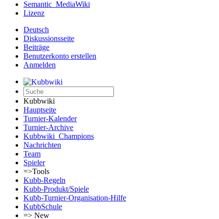
Semantic_MediaWiki
Lizenz
Deutsch
Diskussionsseite
Beiträge
Benutzerkonto erstellen
Anmelden
Kubbwiki
Hauptseite
Turnier-Kalender
Turnier-Archive
Kubbwiki_Champions
Nachrichten
Team
Spieler
=>Tools
Kubb-Regeln
Kubb-Produkt/Spiele
Kubb-Turnier-Organisation-Hilfe
KubbSchule
=> New