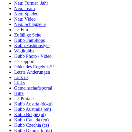
Neu: Turnier_Jahr
Neu: Team
Neu: Spieler
Neu: Video
Neu: Schlagzeile
=> Fun
Zufällige Seite
Kubb-FanShops
Kubb-Fashionstyle
Wikikubbs
Kubb Photo / Video
=> support
fehlendes Ergebnis!!!
Letzte Änderungen
Link us
Links
Gemeinschafts­portal
Hilfe
=> Portale
Kubb Austria (de-at)
Kubb Australia (en)
Kubb België (nl)
Kubb Canada (en)
Kubb Czechia (cs)
Kubb Danmark (da)