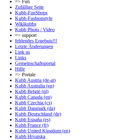
=> Fun
Zufällige Seite
Kubb-FanShops
Kubb-Fashionstyle
Wikikubbs
Kubb Photo / Video
=> support
fehlendes Ergebnis!!!
Letzte Änderungen
Link us
Links
Gemeinschafts­portal
Hilfe
=> Portale
Kubb Austria (de-at)
Kubb Australia (en)
Kubb België (nl)
Kubb Canada (en)
Kubb Czechia (cs)
Kubb Danmark (da)
Kubb Deutschland (de)
Kubb España (es)
Kubb France (fr)
Kubb United Kingdom (en)
Kubb Hrvatska