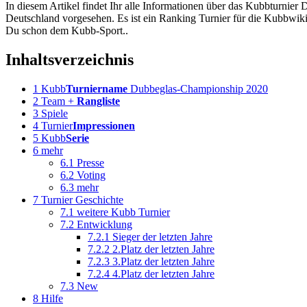
In diesem Artikel findet Ihr alle Informationen über das Kubbturnie
Deutschland vorgesehen. Es ist ein Ranking Turnier für die Kubbwiki
Du schon dem Kubb-Sport..
Inhaltsverzeichnis
1
Kubb
Turniername
Dubbeglas-Championship 2020
2
Team +
Rangliste
3
Spiele
4
Turnier
Impressionen
5
Kubb
Serie
6
mehr
6.1
Presse
6.2
Voting
6.3
mehr
7
Turnier Geschichte
7.1
weitere Kubb Turnier
7.2
Entwicklung
7.2.1
Sieger der letzten Jahre
7.2.2
2.Platz der letzten Jahre
7.2.3
3.Platz der letzten Jahre
7.2.4
4.Platz der letzten Jahre
7.3
New
8
Hilfe