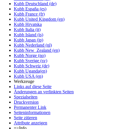
Kubb Deutschland (de)
Kubb España (es)
Kubb France (fr)
Kubb United Kingdom (en)
Kubb Hrvatska
Kubb Italia (it)
Kubb Island (is)
Kubb Japan (jp)
Kubb Nederland (nl)
Kubb New_Zealand (en)
Kubb Norge (no)
Kubb Sverige (sv)
Kubb Schweiz (de)
Kubb Uganda(en)
Kubb USA (en)
Werkzeuge
Links auf diese Seite
Änderungen an verlinkten Seiten
Spezialseiten
Druckversion
Permanenter Link
Seiten­informationen
Seite zitieren
Attribute anzeigen
=>Info