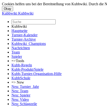
Cookies helfen uns bei der Bereitstellung von Kubbwiki. Durch die N
Kubbwiki
Kubbwiki
Kubbwiki
Hauptseite
Turnier-Kalender
Turnier-Archive
Kubbwiki_Champions
Nachrichten
Team
Spieler
=>Tools
Kubb-Regeln
Kubb-Produkt/Spiele
Kubb-Turnier-Organisation-Hilfe
KubbSchule
=> New
Neu: Turnier_Jahr
Neu: Team
Neu: Spieler
Neu: Video
Neu: Schlagzeile