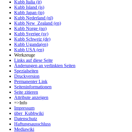
Kubb Italia (it)
Kubb Island (is)
Kubb Japan (jp)
Kubb Nederland (nl)
Kubb New_Zealand (en)
Kubb Norge (no)
Kubb Sverige (sv)
Kubb Schweiz (de)
Kubb Uganda(en)
Kubb USA (en)
Werkzeuge
Links auf diese Seite
Änderungen an verlinkten Seiten
Spezialseiten
Druckversion
Permanenter Link
Seiten­informationen
Seite zitieren
Attribute anzeigen
=>Info
Impressum
über_Kubbwiki
Datenschutz
Haftungsausschluss
Mediawiki