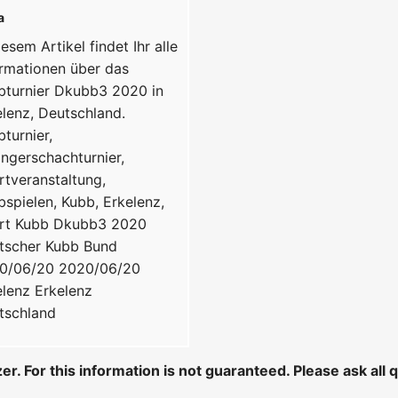
a
iesem Artikel findet Ihr alle
ormationen über das
bturnier Dkubb3 2020 in
elenz, Deutschland.
turnier,
ingerschachturnier,
rtveranstaltung,
bspielen, Kubb, Erkelenz,
rt
Kubb
Dkubb3 2020
tscher Kubb Bund
0/06/20
2020/06/20
elenz
Erkelenz
tschland
er. For this information is not guaranteed. Please ask all 