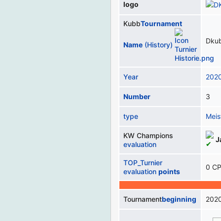
logo
Kubb
Tournament
Dku
Name
(History)
Year
202
Number
3
type
Meis
KW Champions
J
evaluation
TOP_Turnier
0 C
evaluation
points
Tournament
beginning
202