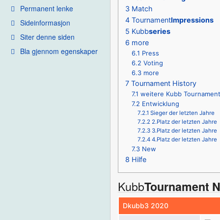
Permanent lenke
3
Match
4
Tournament
Impressions
Sideinformasjon
5
Kubb
series
Siter denne siden
6
more
Bla gjennom egenskaper
6.1
Press
6.2
Voting
6.3
more
7
Tournament History
7.1
weitere Kubb Tournamen
7.2
Entwicklung
7.2.1
Sieger der letzten Jahre
7.2.2
2.Platz der letzten Jahre
7.2.3
3.Platz der letzten Jahre
7.2.4
4.Platz der letzten Jahre
7.3
New
8
Hilfe
Kubb
Tournament 
Dkubb3 2020