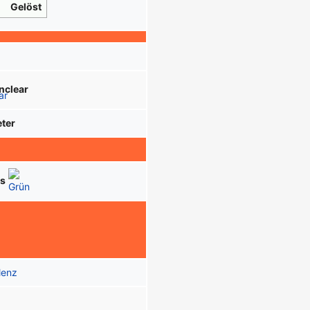
Gelöst
nclear
ter
ss
lenz