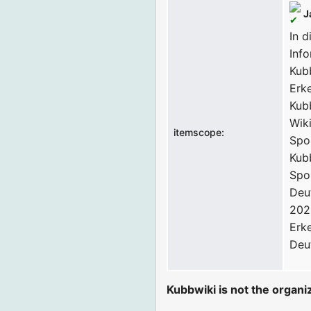
J
In d
Inf
Kub
Erk
Kubb
Wik
itemscope:
Spo
Kub
Spo
Deu
202
Erk
Deu
Kubbwiki is not the organiz