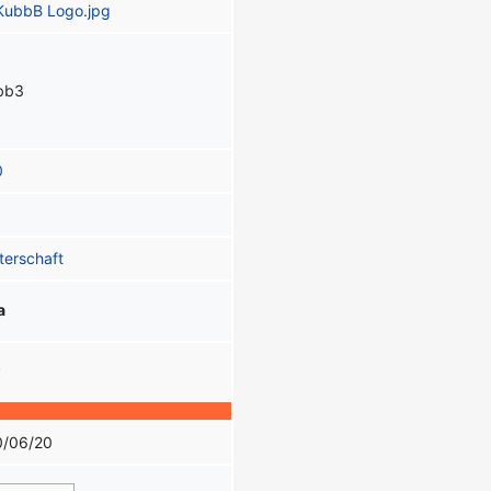
bb3
0
terschaft
a
P
0/06/20