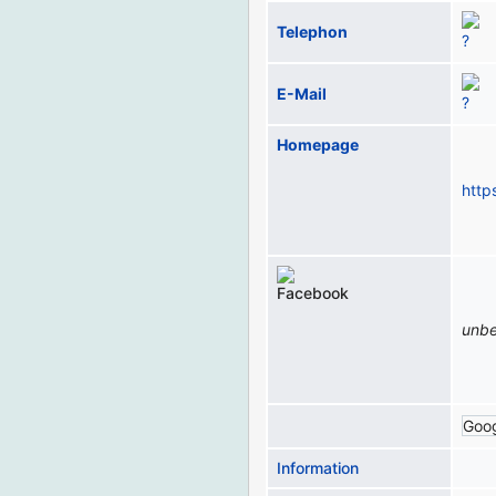
Telephon
E-Mail
Homepage
http
unb
Goo
Information