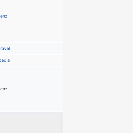
lenz
travel
pedia
lenz