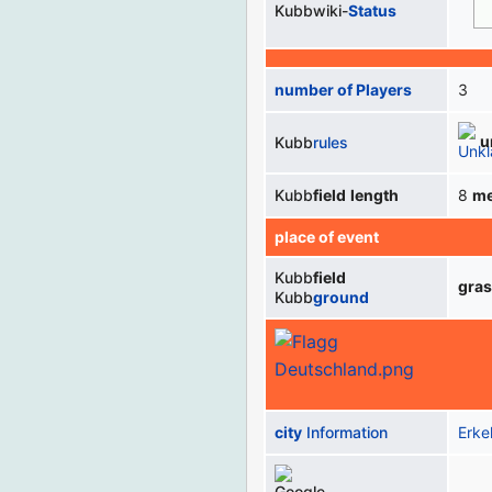
Kubbwiki-
Status
number of Players
3
u
Kubb
rules
Kubb
field
length
8
me
place of event
Kubb
field
gra
Kubb
ground
city
Information
Erke