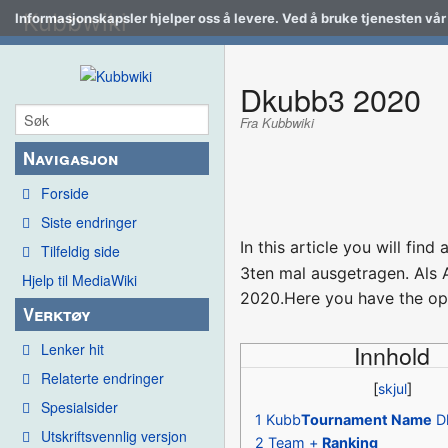
Kubbwiki
Informasjonskapsler hjelper oss å levere. Ved å bruke tjenesten vår
Dkubb3 2020
Fra Kubbwiki
Navigasjon
Forside
Siste endringer
In this article you will fi
Tilfeldig side
3ten mal ausgetragen. Als 
Hjelp til MediaWiki
2020.Here you have the oppo
Verktøy
Innhold
Lenker hit
Relaterte endringer
Spesialsider
1
Kubb
Tournament Name
D
Utskriftsvennlig versjon
2
Team +
Ranking