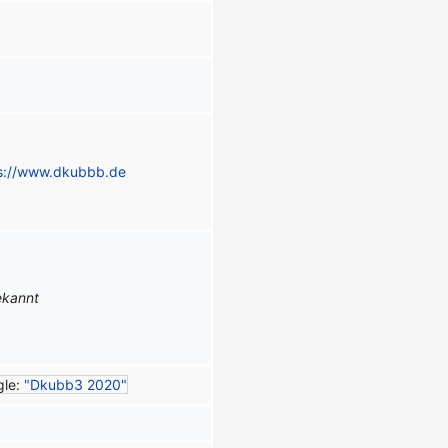
s://www.dkubbb.de
ekannt
gle:
"Dkubb3 2020"