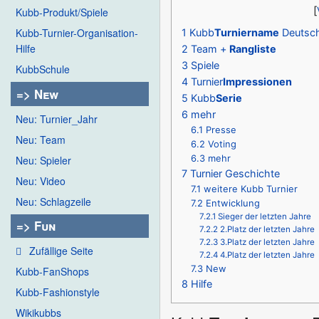
Kubb-Produkt/Spiele
Kubb-Turnier-Organisation-
1
Kubb
Turniername
Deutsch
Hilfe
2
Team +
Rangliste
3
Spiele
KubbSchule
4
Turnier
Impressionen
=> New
5
Kubb
Serie
6
mehr
Neu: Turnier_Jahr
6.1
Presse
Neu: Team
6.2
Voting
6.3
mehr
Neu: Spieler
7
Turnier Geschichte
Neu: Video
7.1
weitere Kubb Turnier
Neu: Schlagzeile
7.2
Entwicklung
7.2.1
Sieger der letzten Jahre
=> Fun
7.2.2
2.Platz der letzten Jahre
7.2.3
3.Platz der letzten Jahre
Zufällige Seite
7.2.4
4.Platz der letzten Jahre
7.3
New
Kubb-FanShops
8
Hilfe
Kubb-Fashionstyle
Wikikubbs