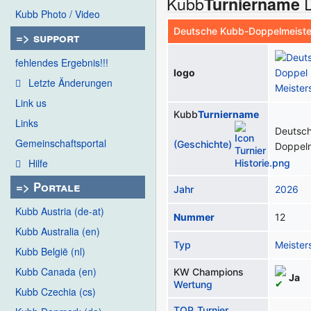
Kubb
D
Turniername
Kubb Photo / Video
Deutsche Kubb-Doppelmeiste
=> support
fehlendes Ergebnis!!!
logo
Letzte Änderungen
Link us
Kubb
Turniername
Links
Deutsc
Gemeinschafts­portal
(Geschichte)
Doppelm
Hilfe
=> Portale
Jahr
2026
Kubb Austria (de-at)
Nummer
12
Kubb Australia (en)
Typ
Meister
Kubb België (nl)
Kubb Canada (en)
KW Champions
Ja
Wertung
Kubb Czechia (cs)
TOP_Turnier