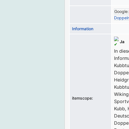
Google
Doppelm
Information
Ja
In dies
Inform
Kubbtu
Doppel
Heidgr
Kubbtu
Wiking
itemscope:
Sportv
Kubb, 
Deuts
Doppel