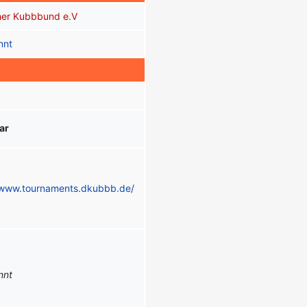
her Kubbbund e.V
nnt
ar
/www.tournaments.dkubbb.de/
nnt