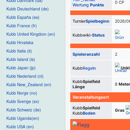
Kubb Danmark (da)
0 CP
Wertung
Punkte
Kubb Deutschland (de)
Kubb España (es)
Turnier
Spielbeginn
2026/0
Kubb France (fr)
Kubb United Kingdom (en)
Kubbwiki-
Status
Kubb Hrvatska
Kubb Italia (it)
Spieleranzahl
2
Kubb Island (is)
Kubb Japan (jp)
Unkl
Kubb
Regeln
Kubb Nederland (nl)
Kubb
Spielfeld
8
Mete
Kubb New_Zealand (en)
Länge
Kubb Norge (no)
Veranstaltungsort
Kubb Sverige (sv)
Kubb
Spielfeld
Kubb Schweiz (de)
Gras
Kubb
Boden
Kubb Uganda(en)
Kubb USA (en)