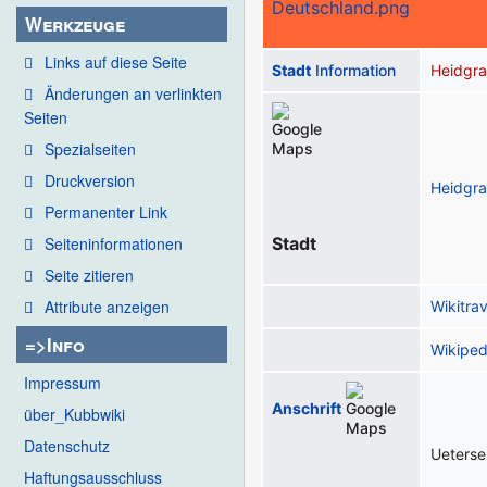
Werkzeuge
Links auf diese Seite
Stadt
Information
Heidgr
Änderungen an verlinkten
Seiten
Spezialseiten
Druckversion
Heidgr
Permanenter Link
Stadt
Seiten­informationen
Seite zitieren
Attribute anzeigen
Wikitrav
=>Info
Wikiped
Impressum
Anschrift
über_Kubbwiki
Datenschutz
Ueterse
Haftungsausschluss