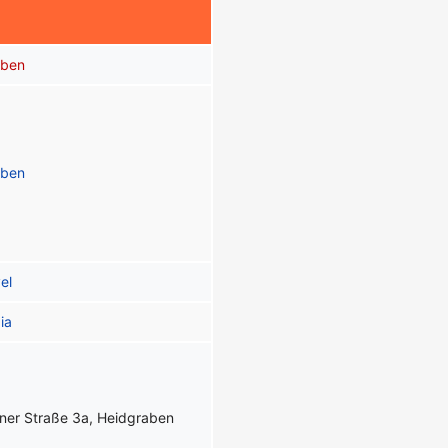
aben
aben
el
ia
ner Straße 3a, Heidgraben