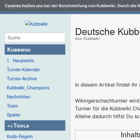
Kubbwiki
Cookies helfen uns bei der Bereitstellung von Kubbwiki. Durch die 
Deutsche Kubb
Aus Kubbwiki
Kubbwiki
Hauptseite
Turnier-Kalender
Turnier-Archive
In diesem Artikel findet I
Kubbwiki_Champions
Nachrichten
Wikingerschachturnier wird
Team
Turnier für die Kubbwiki C
Spieler
Alleine dadurch hilfst Du 
=>Tools
Inhal
Kubb-Regeln