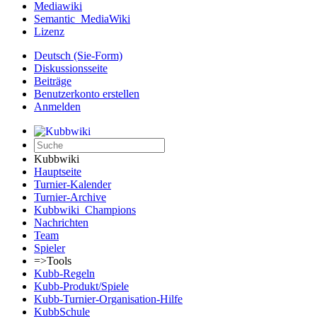
Mediawiki
Semantic_MediaWiki
Lizenz
Deutsch (Sie-Form)‎
Diskussionsseite
Beiträge
Benutzerkonto erstellen
Anmelden
Kubbwiki
Hauptseite
Turnier-Kalender
Turnier-Archive
Kubbwiki_Champions
Nachrichten
Team
Spieler
=>Tools
Kubb-Regeln
Kubb-Produkt/Spiele
Kubb-Turnier-Organisation-Hilfe
KubbSchule