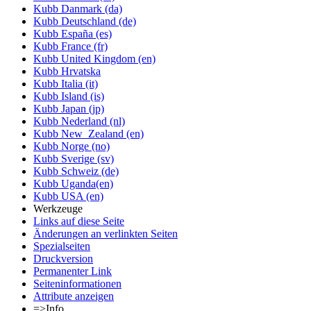
Kubb Danmark (da)
Kubb Deutschland (de)
Kubb España (es)
Kubb France (fr)
Kubb United Kingdom (en)
Kubb Hrvatska
Kubb Italia (it)
Kubb Island (is)
Kubb Japan (jp)
Kubb Nederland (nl)
Kubb New_Zealand (en)
Kubb Norge (no)
Kubb Sverige (sv)
Kubb Schweiz (de)
Kubb Uganda(en)
Kubb USA (en)
Werkzeuge
Links auf diese Seite
Änderungen an verlinkten Seiten
Spezialseiten
Druckversion
Permanenter Link
Seiten­informationen
Attribute anzeigen
=>Info