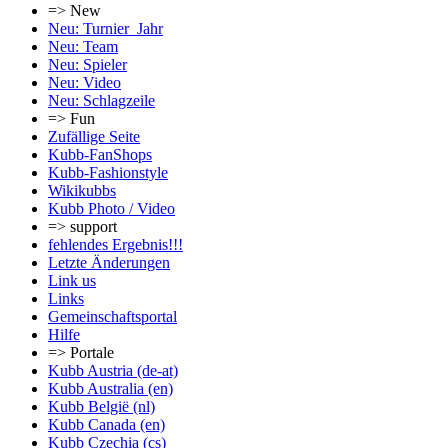
=> New
Neu: Turnier_Jahr
Neu: Team
Neu: Spieler
Neu: Video
Neu: Schlagzeile
=> Fun
Zufällige Seite
Kubb-FanShops
Kubb-Fashionstyle
Wikikubbs
Kubb Photo / Video
=> support
fehlendes Ergebnis!!!
Letzte Änderungen
Link us
Links
Gemeinschafts­portal
Hilfe
=> Portale
Kubb Austria (de-at)
Kubb Australia (en)
Kubb België (nl)
Kubb Canada (en)
Kubb Czechia (cs)