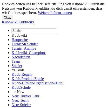
Cookies helfen uns bei der Bereitstellung von Kubbwiki. Durch die
Nutzung von Kubbwiki erklärst du dich damit einverstanden, dass
wir Cookies speichern.
Weitere Informationen
Kubbwiki
Kubbwiki
Kubbwiki
Hauptseite
Turnier-Kalender
Turnier-Archive
Kubbwiki_Champions
Nachrichten
Team
Spieler
=>Tools
Kubb-Regeln
Kubb-Produkt/Spiele
Kubb-Turnier-Organisation-Hilfe
KubbSchule
=> New
Neu: Turnier_Jahr
Neu: Team
Neu: Spieler