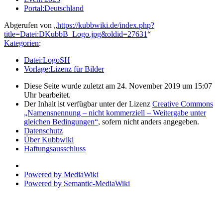
Portal:Deutschland
Abgerufen von „
https://kubbwiki.de/index.php?
title=Datei:DKubbB_Logo.jpg&oldid=27631
“
Kategorien
:
Datei:LogoSH
Vorlage:Lizenz für Bilder
Diese Seite wurde zuletzt am 24. November 2019 um 15:07
Uhr bearbeitet.
Der Inhalt ist verfügbar unter der Lizenz
Creative Commons
„Namensnennung – nicht kommerziell – Weitergabe unter
gleichen Bedingungen“
, sofern nicht anders angegeben.
Datenschutz
Über Kubbwiki
Haftungsausschluss
Powered by MediaWiki
Powered by Semantic-MediaWiki