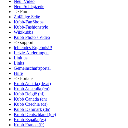
Neu: Video
Neu: Schlagzeile
=> Fun
Zufällige Seite
Kubb-FanShops
Kubb-Fashionstyle
Wikikubbs
Kubb Photo / Video
=> support
fehlendes Ergebnis!!!
Letzte Änderungen
Link us
Links
Gemeinschafts­portal
Hilfe
=> Portale
Kubb Austria (de-at)
Kubb Australia (en)
Kubb België (nl)
Kubb Canada (en)
Kubb Czechia (cs)
Kubb Danmark (da)
Kubb Deutschland (de)
Kubb España (es)
Kubb France (fr)