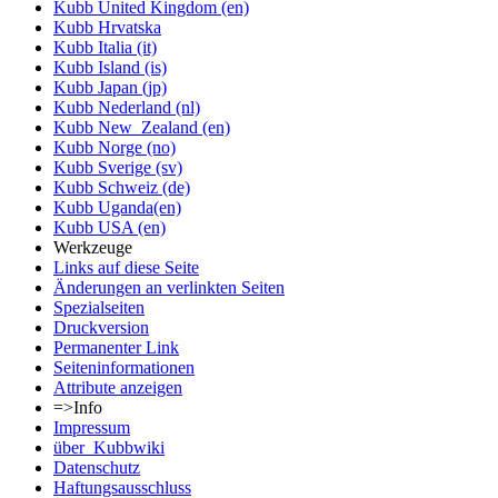
Kubb United Kingdom (en)
Kubb Hrvatska
Kubb Italia (it)
Kubb Island (is)
Kubb Japan (jp)
Kubb Nederland (nl)
Kubb New_Zealand (en)
Kubb Norge (no)
Kubb Sverige (sv)
Kubb Schweiz (de)
Kubb Uganda(en)
Kubb USA (en)
Werkzeuge
Links auf diese Seite
Änderungen an verlinkten Seiten
Spezialseiten
Druckversion
Permanenter Link
Seiten­informationen
Attribute anzeigen
=>Info
Impressum
über_Kubbwiki
Datenschutz
Haftungsausschluss