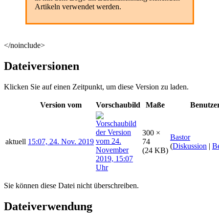
Artikeln verwendet werden.
</noinclude>
Dateiversionen
Klicken Sie auf einen Zeitpunkt, um diese Version zu laden.
Version vom
Vorschaubild
Maße
Benutze
300 ×
Bastor
aktuell
15:07, 24. Nov. 2019
74
(
Diskussion
|
Be
(24 KB)
Sie können diese Datei nicht überschreiben.
Dateiverwendung