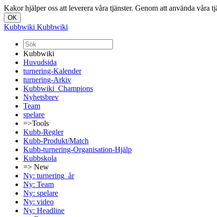
Kakor hjälper oss att leverera våra tjänster. Genom att använda våra t
Kubbwiki
Kubbwiki
Kubbwiki
Huvudsida
turnering-Kalender
turnering-Arkiv
Kubbwiki_Champions
Nyhetsbrev
Team
spelare
=>Tools
Kubb-Regler
Kubb-Produkt/Match
Kubb-turnering-Organisation-Hjälp
Kubbskola
=> New
Ny: turnering_år
Ny: Team
Ny: spelare
Ny: video
Ny: Headline