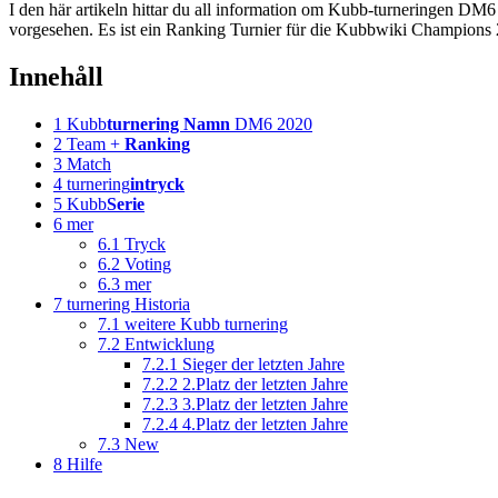
I den här artikeln hittar du all information om Kubb-turneringen DM6
vorgesehen. Es ist ein Ranking Turnier für die Kubbwiki Champions 2
Innehåll
1
Kubb
turnering Namn
DM6 2020
2
Team +
Ranking
3
Match
4
turnering
intryck
5
Kubb
Serie
6
mer
6.1
Tryck
6.2
Voting
6.3
mer
7
turnering Historia
7.1
weitere Kubb turnering
7.2
Entwicklung
7.2.1
Sieger der letzten Jahre
7.2.2
2.Platz der letzten Jahre
7.2.3
3.Platz der letzten Jahre
7.2.4
4.Platz der letzten Jahre
7.3
New
8
Hilfe