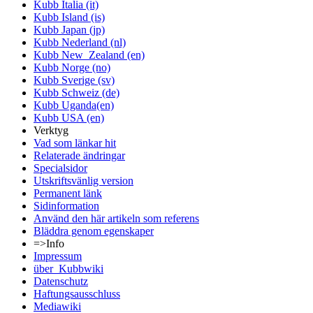
Kubb Italia (it)
Kubb Island (is)
Kubb Japan (jp)
Kubb Nederland (nl)
Kubb New_Zealand (en)
Kubb Norge (no)
Kubb Sverige (sv)
Kubb Schweiz (de)
Kubb Uganda(en)
Kubb USA (en)
Verktyg
Vad som länkar hit
Relaterade ändringar
Specialsidor
Utskriftsvänlig version
Permanent länk
Sidinformation
Använd den här artikeln som referens
Bläddra genom egenskaper
=>Info
Impressum
über_Kubbwiki
Datenschutz
Haftungsausschluss
Mediawiki