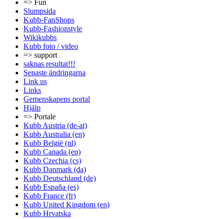
=> Fun
Slumpsida
Kubb-FanShops
Kubb-Fashionstyle
Wikikubbs
Kubb foto / video
=> support
saknas resultat!!!
Senaste ändringarna
Link us
Links
Gemenskapens portal
Hjälp
=> Portale
Kubb Austria (de-at)
Kubb Australia (en)
Kubb België (nl)
Kubb Canada (en)
Kubb Czechia (cs)
Kubb Danmark (da)
Kubb Deutschland (de)
Kubb España (es)
Kubb France (fr)
Kubb United Kingdom (en)
Kubb Hrvatska