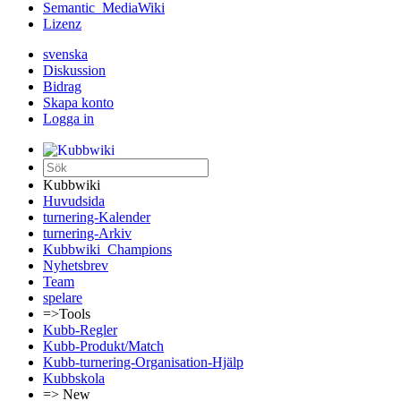
Semantic_MediaWiki
Lizenz
svenska
Diskussion
Bidrag
Skapa konto
Logga in
Kubbwiki
Huvudsida
turnering-Kalender
turnering-Arkiv
Kubbwiki_Champions
Nyhetsbrev
Team
spelare
=>Tools
Kubb-Regler
Kubb-Produkt/Match
Kubb-turnering-Organisation-Hjälp
Kubbskola
=> New