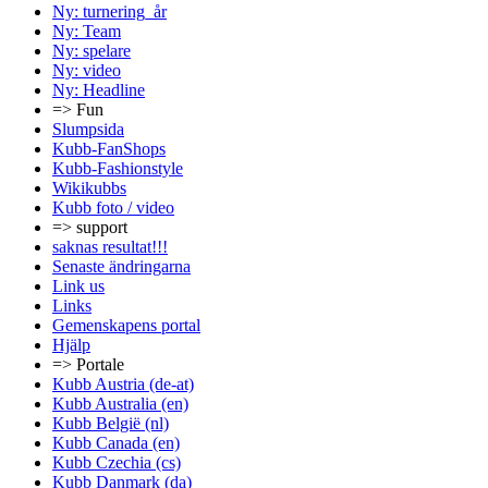
Ny: turnering_år
Ny: Team
Ny: spelare
Ny: video
Ny: Headline
=> Fun
Slumpsida
Kubb-FanShops
Kubb-Fashionstyle
Wikikubbs
Kubb foto / video
=> support
saknas resultat!!!
Senaste ändringarna
Link us
Links
Gemenskapens portal
Hjälp
=> Portale
Kubb Austria (de-at)
Kubb Australia (en)
Kubb België (nl)
Kubb Canada (en)
Kubb Czechia (cs)
Kubb Danmark (da)