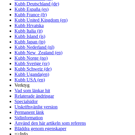
Kubb Deutschland (de)
Kubb España (es)
Kubb France (fr)
Kubb United Kingdom (en)
Kubb Hrvatska
Kubb Italia (it)
Kubb Island (is)
Kubb Japan (jp)
Kubb Nederland (nl)
Kubb New_Zealand (en)
Kubb Norge (no)
Kubb Sverige (sv)
Kubb Schweiz (de)
Kubb Uganda(en)
Kubb USA (en)
Verktyg
Vad som länkar hit
Relaterade ändringar
Specialsidor
Utskriftsvänlig version
Permanent länk
Sidinformation
Använd den här artikeln som referens
Bläddra genom egenskaper
=>Info