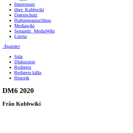
Impressum
über_Kubbwiki
Datenschutz
Haftungsausschluss
Mediawiki
Semantic_MediaWiki
Lizenz
Åtgärder
Sida
Diskussion
Redigera
Redigera källa
Historik
DM6 2020
Från Kubbwiki