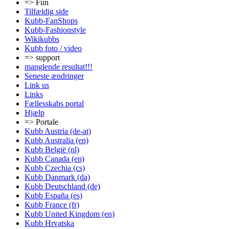
=> Fun
Tilfældig side
Kubb-FanShops
Kubb-Fashionstyle
Wikikubbs
Kubb foto / video
=> support
manglende resultat!!!
Seneste ændringer
Link us
Links
Fællesskabs portal
Hjælp
=> Portale
Kubb Austria (de-at)
Kubb Australia (en)
Kubb België (nl)
Kubb Canada (en)
Kubb Czechia (cs)
Kubb Danmark (da)
Kubb Deutschland (de)
Kubb España (es)
Kubb France (fr)
Kubb United Kingdom (en)
Kubb Hrvatska