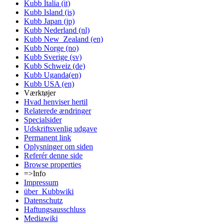
Kubb Italia (it)
Kubb Island (is)
Kubb Japan (jp)
Kubb Nederland (nl)
Kubb New_Zealand (en)
Kubb Norge (no)
Kubb Sverige (sv)
Kubb Schweiz (de)
Kubb Uganda(en)
Kubb USA (en)
Værktøjer
Hvad henviser hertil
Relaterede ændringer
Specialsider
Udskriftsvenlig udgave
Permanent link
Oplysninger om siden
Referér denne side
Browse properties
=>Info
Impressum
über_Kubbwiki
Datenschutz
Haftungsausschluss
Mediawiki