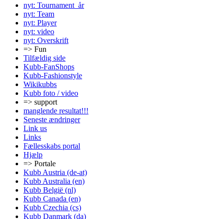
nyt: Tournament_år
nyt: Team
nyt: Player
nyt: video
nyt: Overskrift
=> Fun
Tilfældig side
Kubb-FanShops
Kubb-Fashionstyle
Wikikubbs
Kubb foto / video
=> support
manglende resultat!!!
Seneste ændringer
Link us
Links
Fællesskabs portal
Hjælp
=> Portale
Kubb Austria (de-at)
Kubb Australia (en)
Kubb België (nl)
Kubb Canada (en)
Kubb Czechia (cs)
Kubb Danmark (da)