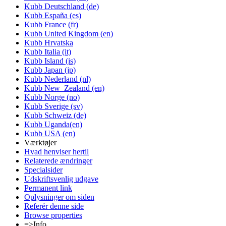
Kubb Deutschland (de)
Kubb España (es)
Kubb France (fr)
Kubb United Kingdom (en)
Kubb Hrvatska
Kubb Italia (it)
Kubb Island (is)
Kubb Japan (jp)
Kubb Nederland (nl)
Kubb New_Zealand (en)
Kubb Norge (no)
Kubb Sverige (sv)
Kubb Schweiz (de)
Kubb Uganda(en)
Kubb USA (en)
Værktøjer
Hvad henviser hertil
Relaterede ændringer
Specialsider
Udskriftsvenlig udgave
Permanent link
Oplysninger om siden
Referér denne side
Browse properties
=>Info