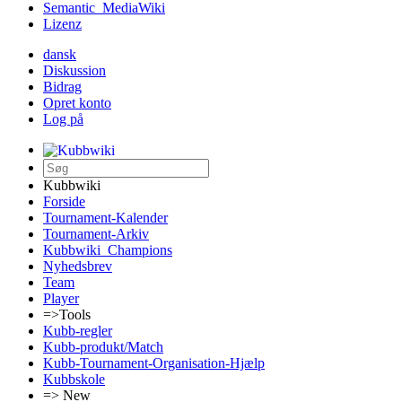
Semantic_MediaWiki
Lizenz
dansk
Diskussion
Bidrag
Opret konto
Log på
Kubbwiki
Forside
Tournament-Kalender
Tournament-Arkiv
Kubbwiki_Champions
Nyhedsbrev
Team
Player
=>Tools
Kubb-regler
Kubb-produkt/Match
Kubb-Tournament-Organisation-Hjælp
Kubbskole
=> New