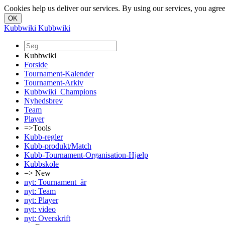
Cookies help us deliver our services. By using our services, you agree
Kubbwiki
Kubbwiki
Kubbwiki
Forside
Tournament-Kalender
Tournament-Arkiv
Kubbwiki_Champions
Nyhedsbrev
Team
Player
=>Tools
Kubb-regler
Kubb-produkt/Match
Kubb-Tournament-Organisation-Hjælp
Kubbskole
=> New
nyt: Tournament_år
nyt: Team
nyt: Player
nyt: video
nyt: Overskrift