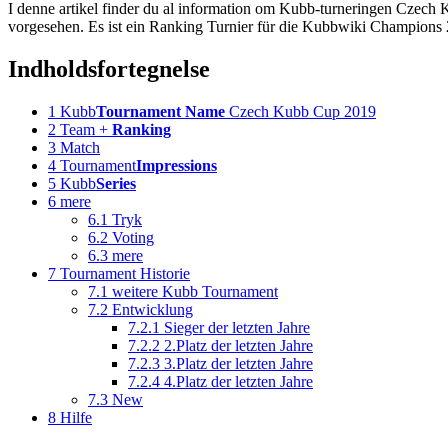
I denne artikel finder du al information om Kubb-turneringen Czech
vorgesehen. Es ist ein Ranking Turnier für die Kubbwiki Champions 20
Indholdsfortegnelse
1
Kubb
Tournament Name
Czech Kubb Cup 2019
2
Team +
Ranking
3
Match
4
Tournament
Impressions
5
Kubb
Series
6
mere
6.1
Tryk
6.2
Voting
6.3
mere
7
Tournament Historie
7.1
weitere Kubb Tournament
7.2
Entwicklung
7.2.1
Sieger der letzten Jahre
7.2.2
2.Platz der letzten Jahre
7.2.3
3.Platz der letzten Jahre
7.2.4
4.Platz der letzten Jahre
7.3
New
8
Hilfe