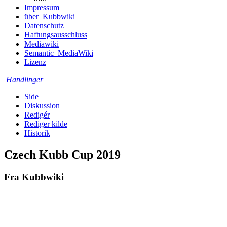
Impressum
über_Kubbwiki
Datenschutz
Haftungsausschluss
Mediawiki
Semantic_MediaWiki
Lizenz
Handlinger
Side
Diskussion
Redigér
Rediger kilde
Historik
Czech Kubb Cup 2019
Fra Kubbwiki