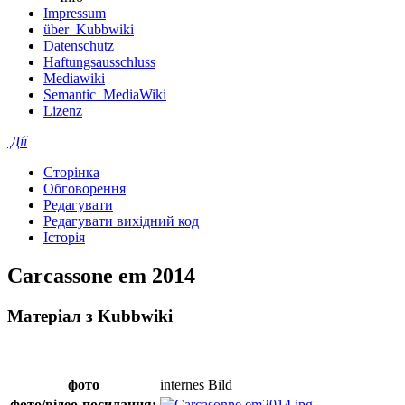
Impressum
über_Kubbwiki
Datenschutz
Haftungsausschluss
Mediawiki
Semantic_MediaWiki
Lizenz
Дії
Сторінка
Обговорення
Редагувати
Редагувати вихідний код
Історія
Carcassone em 2014
Матеріал з Kubbwiki
фото
internes Bild
фото/відео-
посилання
: