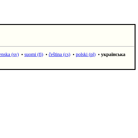
enska (sv)
•
suomi (fi)
•
čeština (cs)
•
polski (pl)
•
українська