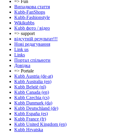
=> Fun
Випадкова стаття
Kubb-FanShops
Kubb-Fashionstyle
Wikikubbs
Kubb фото / відео
=> support
відсутній результат!!!
Нові редагування
Link us
Links
Портал спільноти
Довідка
=> Portale
Kubb Austria (de-at)
Kubb Australia (en)
Kubb België (nl)
Kubb Canada (en)
Kubb Czechia (cs)
Kubb Danmark (da)
Kubb Deutschland (de)
Kubb España (es)
Kubb France (fr)
Kubb United Kingdom (en)
Kubb Hrvatska