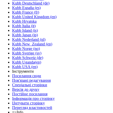
Kubb Deutschland (de)
Kubb España (es)
Kubb France (fr)
Kubb United Kingdom (en)
Kubb Hrvatska
Kubb Italia (it)
Kubb Island (is)
Kubb Japan (jp)
Kubb Nederland (nl)
Kubb New_Zealand (en)
Kubb Norge (no)
Kubb Sverige (sv)
Kubb Schweiz (de)
Kubb Uganda(en)
Kubb USA (en)
Інструменти
Посилання сюди
Пов'язані редагування
Спеціальні сторінки
Версія до друку
Постійне посилання
Інформація про сторінку
Цитувати сторінку
Перегляд властивостей
=>Info