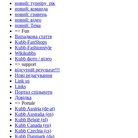
новий: турніру_рік
новий: команда
новий: гравець
новий: відео
новий: Тема
=> Fun
Випадкова стаття
Kubb-FanShops
Kubb-Fashionstyle
Wikikubbs
Kubb фото / відео
=> support
відсутній результат!!!
Нові редагування
Link us
Links
Портал спільноти
Довідка
=> Portale
Kubb Austria (de-at)
Kubb Australia (en)
Kubb België (nl)
Kubb Canada (en)
Kubb Czechia (cs)
Kubb Danmark (da)