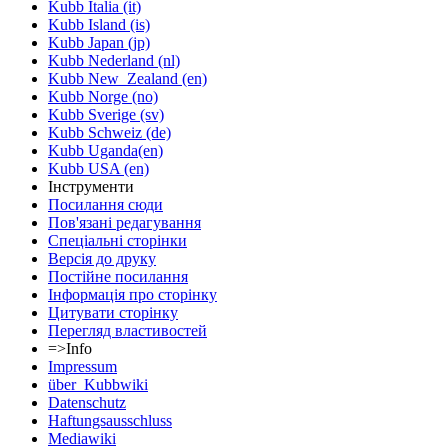
Kubb Italia (it)
Kubb Island (is)
Kubb Japan (jp)
Kubb Nederland (nl)
Kubb New_Zealand (en)
Kubb Norge (no)
Kubb Sverige (sv)
Kubb Schweiz (de)
Kubb Uganda(en)
Kubb USA (en)
Інструменти
Посилання сюди
Пов'язані редагування
Спеціальні сторінки
Версія до друку
Постійне посилання
Інформація про сторінку
Цитувати сторінку
Перегляд властивостей
=>Info
Impressum
über_Kubbwiki
Datenschutz
Haftungsausschluss
Mediawiki