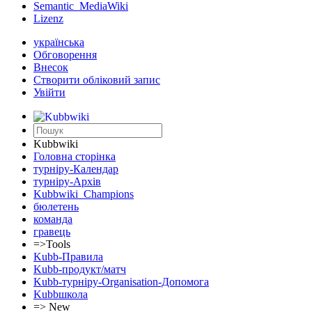
Semantic_MediaWiki
Lizenz
українська
Обговорення
Внесок
Створити обліковий запис
Увійти
Kubbwiki
Головна сторінка
турніру-Календар
турніру-Архів
Kubbwiki_Champions
бюлетень
команда
гравець
=>Tools
Kubb-Правила
Kubb-продукт/матч
Kubb-турніру-Organisation-Допомога
Kubbшкола
=> New