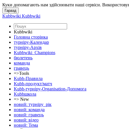
Куки допомагають нам здійснювати наші сервіси. Використовую
Kubbwiki
Kubbwiki
Kubbwiki
Головна сторінка
турніру-Календар
турніру-Архів
Kubbwiki_Champions
бюлетень
команда
гравець
=>Tools
Kubb-Правила
Kubb-продукт/матч
Kubb-турніру-Organisation-Допомога
Kubbшкола
=> New
новий: турніру_рік
новий: команда
новий: гравець
новий: відео
новий: Тема