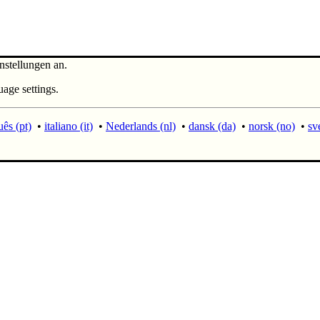
nstellungen an.
uage settings.
ês (pt)
•
italiano (it)
•
Nederlands (nl)
•
dansk (da)
•
norsk (no)
•
sv