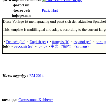
фото/Тип:
фотограф
Patric Hag
інформація
Diese Vorlage ist mehrsprachig und passt sich den aktuellen Sprachei
This template is multilingual and adapts according to the current lang
•
Deutsch (de)
•
English (en)
•
français (fr)
•
español (es)
•
portugu
(uk)
•
русский (ru)
•
jp (jp)
•
中文（简体）‎ (zh-hans)
'
Назва турніру'
:
EM 2014
команда:
Carcassonne-Kubberer