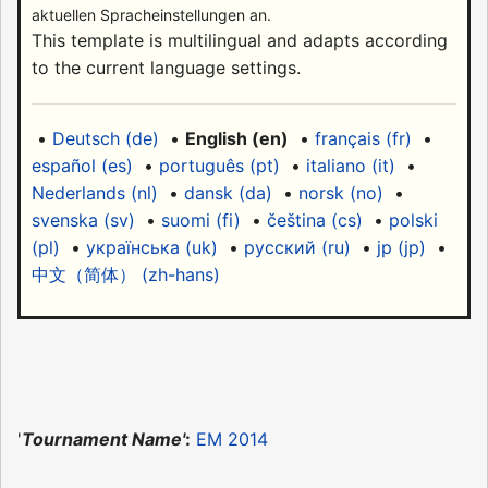
aktuellen Spracheinstellungen an.
This template is multilingual and adapts according
to the current language settings.
•
Deutsch (de)
•
English (en)
•
français (fr)
•
español (es)
•
português (pt)
•
italiano (it)
•
Nederlands (nl)
•
dansk (da)
•
norsk (no)
•
svenska (sv)
•
suomi (fi)
•
čeština (cs)
•
polski
(pl)
•
українська (uk)
•
русский (ru)
•
jp (jp)
•
中文（简体）‎ (zh-hans)
'
Tournament Name'
:
EM 2014