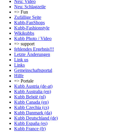
Neu: Video
Neu: Schlagzeile
=> Fun
Zufällige Seite
Kubb-FanShops
Kubb-Fashionstyle
Wikikubbs
Kubb Photo / Video
=> support
fehlendes Ergebnis!!!
Letzte Änderungen
Link us
Links
Gemeinschafts­portal
Hilfe
=> Portale
Kubb Austria (de-at)
Kubb Australia (en)
Kubb België (nl)
Kubb Canada (en)
Kubb Czechia (cs)
Kubb Danmark (da)
Kubb Deutschland (de)
Kubb España (es)
Kubb France (fr)