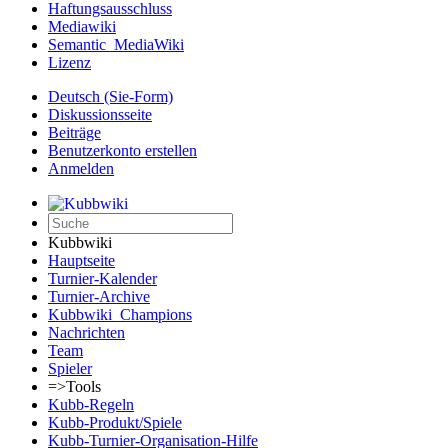
Haftungsausschluss
Mediawiki
Semantic_MediaWiki
Lizenz
Deutsch (Sie-Form)‎
Diskussionsseite
Beiträge
Benutzerkonto erstellen
Anmelden
Kubbwiki
Hauptseite
Turnier-Kalender
Turnier-Archive
Kubbwiki_Champions
Nachrichten
Team
Spieler
=>Tools
Kubb-Regeln
Kubb-Produkt/Spiele
Kubb-Turnier-Organisation-Hilfe