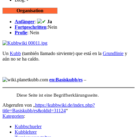
Organisation
Anfänger
:
Ja
Fortgeschritten
:Nein
Profie
: Nein
Un
Kubb
(también llamado sirviente) que está en la
Grundlinie
y
aún no se ha caído.
en:Basiskubb/es
–
Diese Seite ist eine Begriffserklärungsseite.
Abgerufen von „
https://kubbwiki.de/index.php?
title=Basiskubb/es&oldid=31124
“
Kategorien
:
Kubbschueler
Kubblehrer