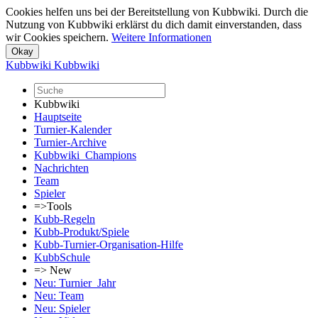
Cookies helfen uns bei der Bereitstellung von Kubbwiki. Durch die
Nutzung von Kubbwiki erklärst du dich damit einverstanden, dass
wir Cookies speichern.
Weitere Informationen
Kubbwiki
Kubbwiki
Kubbwiki
Hauptseite
Turnier-Kalender
Turnier-Archive
Kubbwiki_Champions
Nachrichten
Team
Spieler
=>Tools
Kubb-Regeln
Kubb-Produkt/Spiele
Kubb-Turnier-Organisation-Hilfe
KubbSchule
=> New
Neu: Turnier_Jahr
Neu: Team
Neu: Spieler