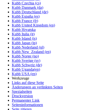
Kubb Czechia (cs)
Kubb Danmark (da)
Kubb Deutschland (de)
Kubb España (es)
Kubb France (fr)
Kubb United Kingdom (en)
Kubb Hrvatska
Kubb Italia (it)
Kubb Island (is)
Kubb Japan (jp)
Kubb Nederland (nl)
Kubb New_Zealand (en)
Kubb Norge (no)
Kubb Sverige (sv)
Kubb Schweiz (de)
Kubb Uganda(en)
Kubb USA (en)
Werkzeuge
Links auf diese Seite
Änderungen an verlinkten Seiten
Spezialseiten
Druckversion
Permanenter Link
Seiten­informationen
Seite zitieren