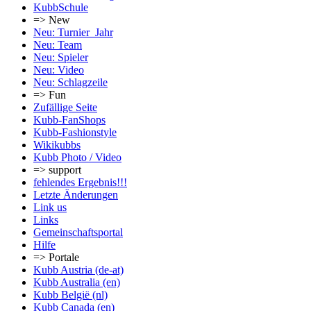
KubbSchule
=> New
Neu: Turnier_Jahr
Neu: Team
Neu: Spieler
Neu: Video
Neu: Schlagzeile
=> Fun
Zufällige Seite
Kubb-FanShops
Kubb-Fashionstyle
Wikikubbs
Kubb Photo / Video
=> support
fehlendes Ergebnis!!!
Letzte Änderungen
Link us
Links
Gemeinschafts­portal
Hilfe
=> Portale
Kubb Austria (de-at)
Kubb Australia (en)
Kubb België (nl)
Kubb Canada (en)