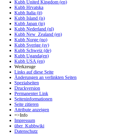
Kubb United Kingdom (en)
Kubb Hrvatska
Kubb Italia (it)
Kubb Island (is)
Kubb Japan (jp)
Kubb Nederland (nl)
Kubb New_Zealand (en)
Kubb Norge (no)
Kubb Sverige (sv)
Kubb Schweiz (de)
Kubb Uganda(en)
Kubb USA (en)
Werkzeuge
Links auf diese Seite
Änderungen an verlinkten Seiten
Spezialseiten
Druckversion
Permanenter Link
Seiten­informationen
Seite zitieren
Attribute anzeigen
=>Info
Impressum
über_Kubbwiki
Datenschutz