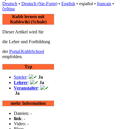
Deutsch
• ‎
Deutsch (Sie-Form)‎
• ‎
English
• ‎
español
• ‎
français
•
čeština
Kubb lernen mit
Kubbwiki (Schule)
Dieser Artikel wird für
die Lehre und Fortbildung
der
Portal:KubbSchool
empfohlen.
Typ
Spieler
:
Ja
Lehrer
:
Ja
Veranstalter
:
Ja
mehr Information
Dateien: -
link
: -
Video: -
Blog: -