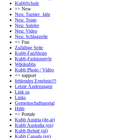
KubbSchule
=> New
Neu: Turnier_Jahr
Neu: Team
Neu: Spieler
Neu: Video
Neu: Schlagzeile
=> Fun
Zufällige Seite
Kubb-FanShops
Kubb-Fashionstyle
Wikikubbs
Kubb Photo / Video
=> support
fehlendes Ergebnis!!!
Letzte Änderungen
Link us
Links
Gemeinschafts­portal
Hilfe
=> Portale
Kubb Austria (de-at)
Kubb Australia (en)
Kubb België (nl)
Kubb Canada (en)