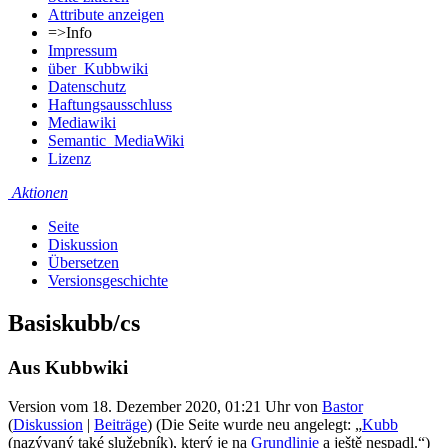
Attribute anzeigen
=>Info
Impressum
über_Kubbwiki
Datenschutz
Haftungsausschluss
Mediawiki
Semantic_MediaWiki
Lizenz
Aktionen
Seite
Diskussion
Übersetzen
Versionsgeschichte
Basiskubb/cs
Aus Kubbwiki
Version vom 18. Dezember 2020, 01:21 Uhr von
Bastor
(
Diskussion
|
Beiträge
)
(Die Seite wurde neu angelegt: „
Kubb
(nazývaný také služebník), který je na
Grundlinie
a ještě nespadl.“)