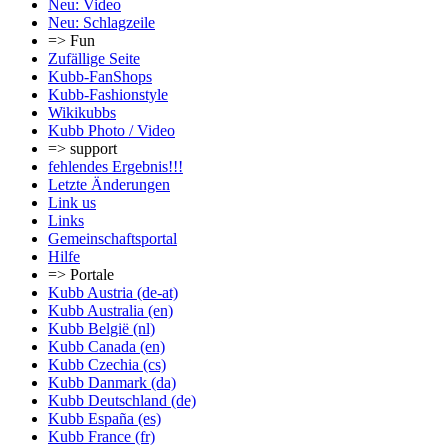
Neu: Video
Neu: Schlagzeile
=> Fun
Zufällige Seite
Kubb-FanShops
Kubb-Fashionstyle
Wikikubbs
Kubb Photo / Video
=> support
fehlendes Ergebnis!!!
Letzte Änderungen
Link us
Links
Gemeinschafts­portal
Hilfe
=> Portale
Kubb Austria (de-at)
Kubb Australia (en)
Kubb België (nl)
Kubb Canada (en)
Kubb Czechia (cs)
Kubb Danmark (da)
Kubb Deutschland (de)
Kubb España (es)
Kubb France (fr)