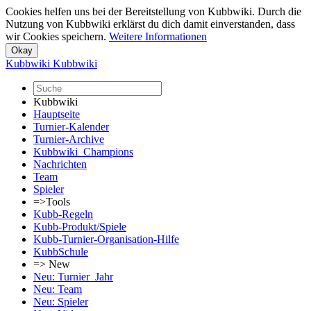
Cookies helfen uns bei der Bereitstellung von Kubbwiki. Durch die
Nutzung von Kubbwiki erklärst du dich damit einverstanden, dass
wir Cookies speichern.
Weitere Informationen
Kubbwiki
Kubbwiki
Kubbwiki
Hauptseite
Turnier-Kalender
Turnier-Archive
Kubbwiki_Champions
Nachrichten
Team
Spieler
=>Tools
Kubb-Regeln
Kubb-Produkt/Spiele
Kubb-Turnier-Organisation-Hilfe
KubbSchule
=> New
Neu: Turnier_Jahr
Neu: Team
Neu: Spieler