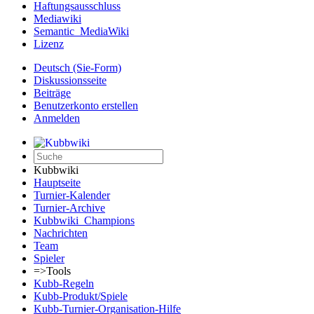
Haftungsausschluss
Mediawiki
Semantic_MediaWiki
Lizenz
Deutsch (Sie-Form)‎
Diskussionsseite
Beiträge
Benutzerkonto erstellen
Anmelden
Kubbwiki
Hauptseite
Turnier-Kalender
Turnier-Archive
Kubbwiki_Champions
Nachrichten
Team
Spieler
=>Tools
Kubb-Regeln
Kubb-Produkt/Spiele
Kubb-Turnier-Organisation-Hilfe