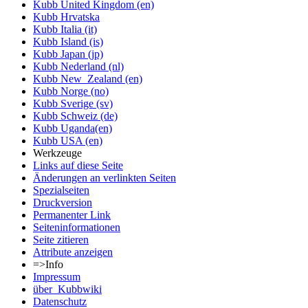
Kubb United Kingdom (en)
Kubb Hrvatska
Kubb Italia (it)
Kubb Island (is)
Kubb Japan (jp)
Kubb Nederland (nl)
Kubb New_Zealand (en)
Kubb Norge (no)
Kubb Sverige (sv)
Kubb Schweiz (de)
Kubb Uganda(en)
Kubb USA (en)
Werkzeuge
Links auf diese Seite
Änderungen an verlinkten Seiten
Spezialseiten
Druckversion
Permanenter Link
Seiten­informationen
Seite zitieren
Attribute anzeigen
=>Info
Impressum
über_Kubbwiki
Datenschutz