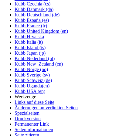
Kubb Czechia (cs)
Kubb Danmark (da)
Kubb Deutschland (de)
Kubb España (es)
Kubb France (fr)
Kubb United Kingdom (en)
Kubb Hrvatska
Kubb Italia (it)
Kubb Island (is)
Kubb Japan (jp)
Kubb Nederland (nl)
Kubb New_Zealand (en)
Kubb Norge (no)
Kubb Sverige (sv)
Kubb Schweiz (de)
Kubb Uganda(en)
Kubb USA (en)
Werkzeuge
Links auf diese Seite
Änderungen an verlinkten Seiten
Spezialseiten
Druckversion
Permanenter Link
Seiten­informationen
Seite zitieren