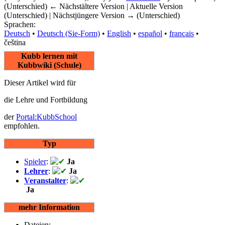
(Unterschied) ← Nächstältere Version | Aktuelle Version
(Unterschied) | Nächstjüngere Version → (Unterschied)
Sprachen:
Deutsch
• ‎
Deutsch (Sie-Form)‎
• ‎
English
• ‎
español
• ‎
français
•
čeština
Kubb lernen mit
Kubbwiki (Schule)
Dieser Artikel wird für
die Lehre und Fortbildung
der
Portal:KubbSchool
empfohlen.
Typ
Spieler
:
Ja
Lehrer
:
Ja
Veranstalter
:
Ja
mehr Information
Dateien: -