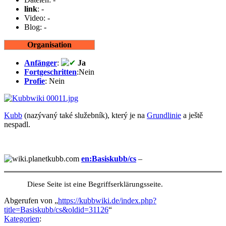
link
: -
Video: -
Blog: -
Organisation
Anfänger
:
Ja
Fortgeschritten
:Nein
Profie
: Nein
Kubb
(nazývaný také služebník), který je na
Grundlinie
a ještě
nespadl.
en:Basiskubb/cs
–
Diese Seite ist eine Begriffserklärungsseite.
Abgerufen von „
https://kubbwiki.de/index.php?
title=Basiskubb/cs&oldid=31126
“
Kategorien
: