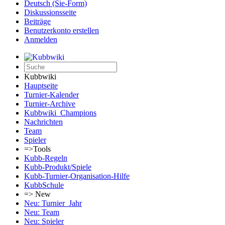
Deutsch (Sie-Form)‎
Diskussionsseite
Beiträge
Benutzerkonto erstellen
Anmelden
Kubbwiki
Hauptseite
Turnier-Kalender
Turnier-Archive
Kubbwiki_Champions
Nachrichten
Team
Spieler
=>Tools
Kubb-Regeln
Kubb-Produkt/Spiele
Kubb-Turnier-Organisation-Hilfe
KubbSchule
=> New
Neu: Turnier_Jahr
Neu: Team
Neu: Spieler