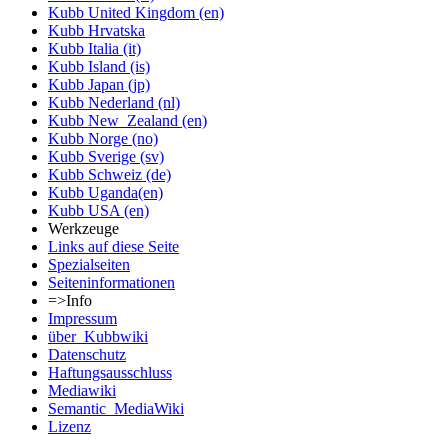
Kubb United Kingdom (en)
Kubb Hrvatska
Kubb Italia (it)
Kubb Island (is)
Kubb Japan (jp)
Kubb Nederland (nl)
Kubb New_Zealand (en)
Kubb Norge (no)
Kubb Sverige (sv)
Kubb Schweiz (de)
Kubb Uganda(en)
Kubb USA (en)
Werkzeuge
Links auf diese Seite
Spezialseiten
Seiten­informationen
=>Info
Impressum
über_Kubbwiki
Datenschutz
Haftungsausschluss
Mediawiki
Semantic_MediaWiki
Lizenz