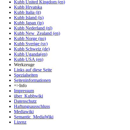
Kubb United Kingdom (en)
Kubb Hrvatska
Kubb Italia (it)
Kubb Island (is)
Kubb Japan (jp)
Kubb Nederland (nl)
Kubb New_Zealand (en)
Kubb Norge (no)
Kubb Sverige (sv)
Kubb Schweiz (de)
Kubb Uganda(en)
Kubb USA (en)
Werkzeuge
Links auf diese Seite
Spezialseiten
Seiten­informationen
=>Info
Impressum
über_Kubbwiki
Datenschutz
Haftungsausschluss
Mediawiki
Semantic_MediaWiki
Lizenz