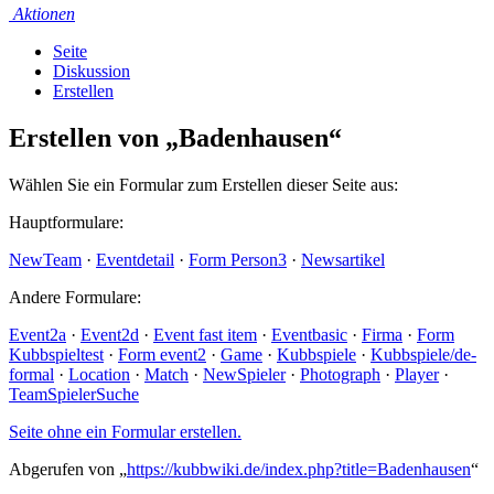
Aktionen
Seite
Diskussion
Erstellen
Erstellen von „Badenhausen“
Wählen Sie ein Formular zum Erstellen dieser Seite aus:
Hauptformulare:
NewTeam
·
Eventdetail
·
Form Person3
·
Newsartikel
Andere Formulare:
Event2a
·
Event2d
·
Event fast item
·
Eventbasic
·
Firma
·
Form
Kubbspieltest
·
Form event2
·
Game
·
Kubbspiele
·
Kubbspiele/de-
formal
·
Location
·
Match
·
NewSpieler
·
Photograph
·
Player
·
TeamSpielerSuche
Seite ohne ein Formular erstellen.
Abgerufen von „
https://kubbwiki.de/index.php?title=Badenhausen
“