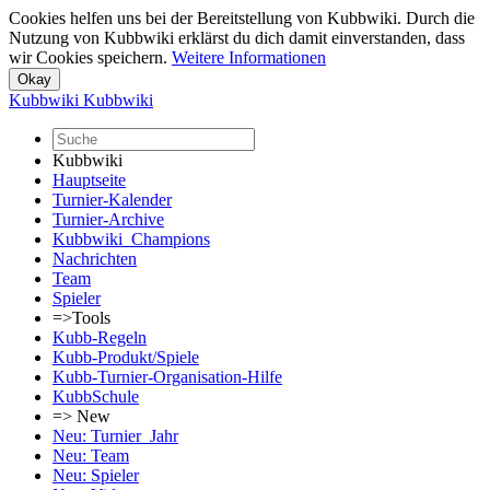
Cookies helfen uns bei der Bereitstellung von Kubbwiki. Durch die
Nutzung von Kubbwiki erklärst du dich damit einverstanden, dass
wir Cookies speichern.
Weitere Informationen
Kubbwiki
Kubbwiki
Kubbwiki
Hauptseite
Turnier-Kalender
Turnier-Archive
Kubbwiki_Champions
Nachrichten
Team
Spieler
=>Tools
Kubb-Regeln
Kubb-Produkt/Spiele
Kubb-Turnier-Organisation-Hilfe
KubbSchule
=> New
Neu: Turnier_Jahr
Neu: Team
Neu: Spieler