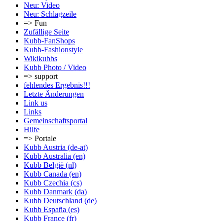
Neu: Video
Neu: Schlagzeile
=> Fun
Zufällige Seite
Kubb-FanShops
Kubb-Fashionstyle
Wikikubbs
Kubb Photo / Video
=> support
fehlendes Ergebnis!!!
Letzte Änderungen
Link us
Links
Gemeinschafts­portal
Hilfe
=> Portale
Kubb Austria (de-at)
Kubb Australia (en)
Kubb België (nl)
Kubb Canada (en)
Kubb Czechia (cs)
Kubb Danmark (da)
Kubb Deutschland (de)
Kubb España (es)
Kubb France (fr)