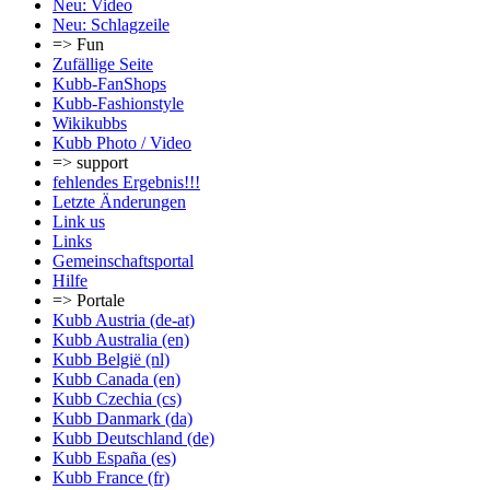
Neu: Video
Neu: Schlagzeile
=> Fun
Zufällige Seite
Kubb-FanShops
Kubb-Fashionstyle
Wikikubbs
Kubb Photo / Video
=> support
fehlendes Ergebnis!!!
Letzte Änderungen
Link us
Links
Gemeinschafts­portal
Hilfe
=> Portale
Kubb Austria (de-at)
Kubb Australia (en)
Kubb België (nl)
Kubb Canada (en)
Kubb Czechia (cs)
Kubb Danmark (da)
Kubb Deutschland (de)
Kubb España (es)
Kubb France (fr)