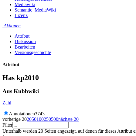
Mediawiki
Semantic_MediaWiki
Lizenz
Aktionen
Attribut
Diskussion
Bearbeiten
Versionsgeschichte
Attribut
Has kp2010
Aus Kubbwiki
Zahl
Annotationen
3743
vorherige 20
20
50
100
250
500
nächste 20
Filter
Unterhalb werden 20 Seiten angezeigt, auf denen für dieses Attribut 