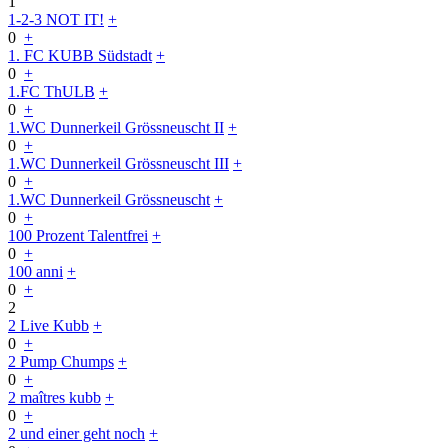
1
1-2-3 NOT IT!
+
0
+
1. FC KUBB Südstadt
+
0
+
1.FC ThULB
+
0
+
1.WC Dunnerkeil Grössneuscht II
+
0
+
1.WC Dunnerkeil Grössneuscht III
+
0
+
1.WC Dunnerkeil Grössneuscht
+
0
+
100 Prozent Talentfrei
+
0
+
100 anni
+
0
+
2
2 Live Kubb
+
0
+
2 Pump Chumps
+
0
+
2 maîtres kubb
+
0
+
2 und einer geht noch
+