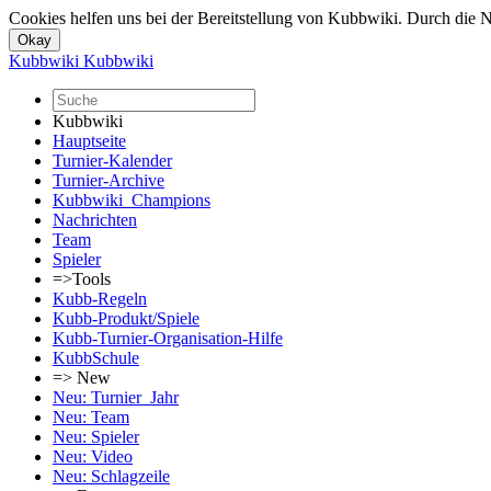
Cookies helfen uns bei der Bereitstellung von Kubbwiki. Durch die N
Kubbwiki
Kubbwiki
Kubbwiki
Hauptseite
Turnier-Kalender
Turnier-Archive
Kubbwiki_Champions
Nachrichten
Team
Spieler
=>Tools
Kubb-Regeln
Kubb-Produkt/Spiele
Kubb-Turnier-Organisation-Hilfe
KubbSchule
=> New
Neu: Turnier_Jahr
Neu: Team
Neu: Spieler
Neu: Video
Neu: Schlagzeile