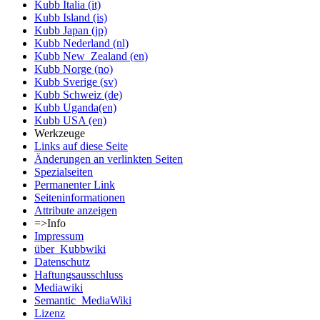
Kubb Italia (it)
Kubb Island (is)
Kubb Japan (jp)
Kubb Nederland (nl)
Kubb New_Zealand (en)
Kubb Norge (no)
Kubb Sverige (sv)
Kubb Schweiz (de)
Kubb Uganda(en)
Kubb USA (en)
Werkzeuge
Links auf diese Seite
Änderungen an verlinkten Seiten
Spezialseiten
Permanenter Link
Seiten­informationen
Attribute anzeigen
=>Info
Impressum
über_Kubbwiki
Datenschutz
Haftungsausschluss
Mediawiki
Semantic_MediaWiki
Lizenz