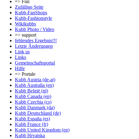
=> Fun
Zufällige Seite
Kubb-FanShops
Kubb-Fashionstyle
Wikikubbs
Kubb Photo / Video
=> support
fehlendes Ergebnis!!!
Letzte Änderungen
Link us
Links
Gemeinschafts­portal
Hilfe
=> Portale
Kubb Austria (de-at)
Kubb Australia (en)
Kubb België (nl)
Kubb Canada (en)
Kubb Czechia (cs)
Kubb Danmark (da)
Kubb Deutschland (de)
Kubb España (es)
Kubb France (fr)
Kubb United Kingdom (en)
Kubb Hrvatska