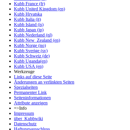
Kubb France (fr)
Kubb United Kingdom (en)
Kubb Hrvatska
Kubb Italia (it)
Kubb Island (is)
Kubb Japan (jp)
Kubb Nederland (nl)
Kubb New_Zealand (en)
Kubb Norge (no)
Kubb Sverige (sv)
Kubb Schweiz (de)
Kubb Uganda(en)
Kubb USA (en)
Werkzeuge
Links auf diese Seite
Änderungen an verlinkten Seiten
Spezialseiten
Permanenter Link
Seiten­informationen
Attribute anzeigen
=>Info
Impressum
über_Kubbwiki
Datenschutz
Haftungsausschluss