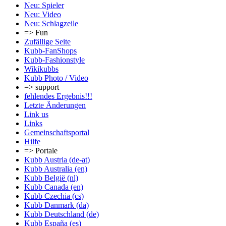
Neu: Spieler
Neu: Video
Neu: Schlagzeile
=> Fun
Zufällige Seite
Kubb-FanShops
Kubb-Fashionstyle
Wikikubbs
Kubb Photo / Video
=> support
fehlendes Ergebnis!!!
Letzte Änderungen
Link us
Links
Gemeinschafts­portal
Hilfe
=> Portale
Kubb Austria (de-at)
Kubb Australia (en)
Kubb België (nl)
Kubb Canada (en)
Kubb Czechia (cs)
Kubb Danmark (da)
Kubb Deutschland (de)
Kubb España (es)