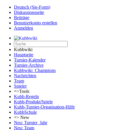
Deutsch (Sie-Form)‎
Diskussionsseite
Beiträge
Benutzerkonto erstellen
Anmelden
Kubbwiki
Hauptseite
Turnier-Kalender
Turnier-Archive
Kubbwiki_Champions
Nachrichten
Team
Spieler
=>Tools
Kubb-Regeln
Kubb-Produkt/Spiele
Kubb-Turnier-Organisation-Hilfe
KubbSchule
=> New
Neu: Turnier_Jahr
Neu: Team