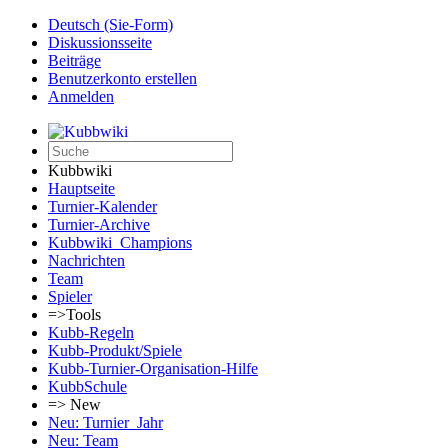
Deutsch (Sie-Form)‎
Diskussionsseite
Beiträge
Benutzerkonto erstellen
Anmelden
Kubbwiki
Hauptseite
Turnier-Kalender
Turnier-Archive
Kubbwiki_Champions
Nachrichten
Team
Spieler
=>Tools
Kubb-Regeln
Kubb-Produkt/Spiele
Kubb-Turnier-Organisation-Hilfe
KubbSchule
=> New
Neu: Turnier_Jahr
Neu: Team