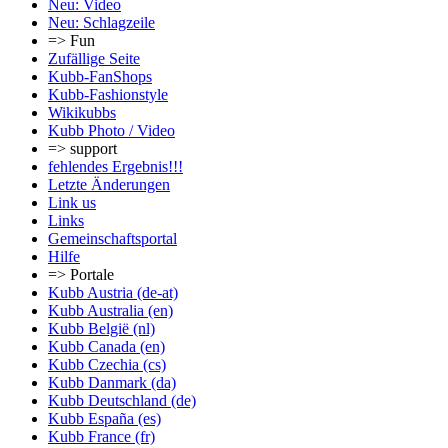
Neu: Video
Neu: Schlagzeile
=> Fun
Zufällige Seite
Kubb-FanShops
Kubb-Fashionstyle
Wikikubbs
Kubb Photo / Video
=> support
fehlendes Ergebnis!!!
Letzte Änderungen
Link us
Links
Gemeinschafts­portal
Hilfe
=> Portale
Kubb Austria (de-at)
Kubb Australia (en)
Kubb België (nl)
Kubb Canada (en)
Kubb Czechia (cs)
Kubb Danmark (da)
Kubb Deutschland (de)
Kubb España (es)
Kubb France (fr)