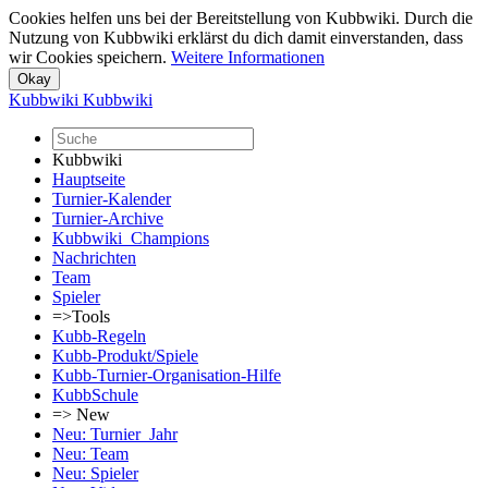
Cookies helfen uns bei der Bereitstellung von Kubbwiki. Durch die
Nutzung von Kubbwiki erklärst du dich damit einverstanden, dass
wir Cookies speichern.
Weitere Informationen
Kubbwiki
Kubbwiki
Kubbwiki
Hauptseite
Turnier-Kalender
Turnier-Archive
Kubbwiki_Champions
Nachrichten
Team
Spieler
=>Tools
Kubb-Regeln
Kubb-Produkt/Spiele
Kubb-Turnier-Organisation-Hilfe
KubbSchule
=> New
Neu: Turnier_Jahr
Neu: Team
Neu: Spieler