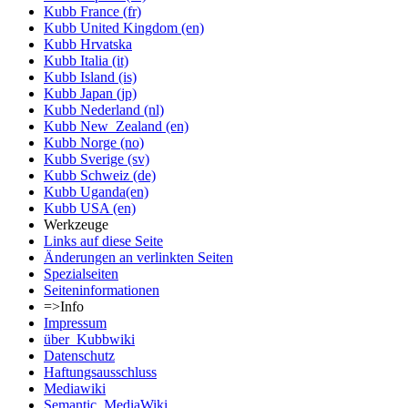
Kubb France (fr)
Kubb United Kingdom (en)
Kubb Hrvatska
Kubb Italia (it)
Kubb Island (is)
Kubb Japan (jp)
Kubb Nederland (nl)
Kubb New_Zealand (en)
Kubb Norge (no)
Kubb Sverige (sv)
Kubb Schweiz (de)
Kubb Uganda(en)
Kubb USA (en)
Werkzeuge
Links auf diese Seite
Änderungen an verlinkten Seiten
Spezialseiten
Seiten­informationen
=>Info
Impressum
über_Kubbwiki
Datenschutz
Haftungsausschluss
Mediawiki
Semantic_MediaWiki