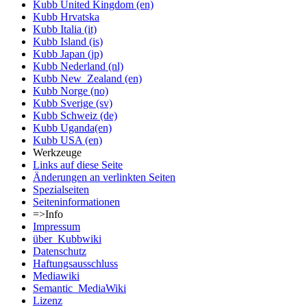
Kubb United Kingdom (en)
Kubb Hrvatska
Kubb Italia (it)
Kubb Island (is)
Kubb Japan (jp)
Kubb Nederland (nl)
Kubb New_Zealand (en)
Kubb Norge (no)
Kubb Sverige (sv)
Kubb Schweiz (de)
Kubb Uganda(en)
Kubb USA (en)
Werkzeuge
Links auf diese Seite
Änderungen an verlinkten Seiten
Spezialseiten
Seiten­informationen
=>Info
Impressum
über_Kubbwiki
Datenschutz
Haftungsausschluss
Mediawiki
Semantic_MediaWiki
Lizenz