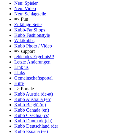
Neu: Spieler
Neu: Video
Neu: Schlagzeile
=> Fun
Zufällige Seite
Kubb-FanShops
Kubb-Fashionstyle
Wikikubbs
Kubb Photo / Video
=> support
fehlendes Ergebnis!!!
Letzte Änderungen
Link us
Links
Gemeinschafts­portal
Hilfe
=> Portale
Kubb Austria (de-at)
Kubb Australia (en)
Kubb België (nl)
Kubb Canada (en)
Kubb Czechia (cs)
Kubb Danmark (da)
Kubb Deutschland (de)
Kubb España (es)