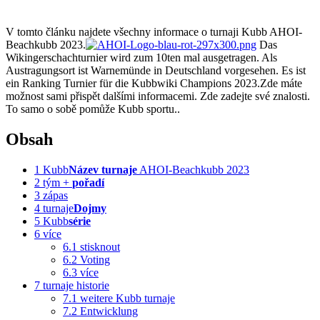
V tomto článku najdete všechny informace o turnaji Kubb AHOI-
Beachkubb 2023.
Das
Wikingerschachturnier wird zum 10ten mal ausgetragen. Als
Austragungsort ist Warnemünde in Deutschland vorgesehen. Es ist
ein Ranking Turnier für die Kubbwiki Champions 2023.Zde máte
možnost sami přispět dalšími informacemi. Zde zadejte své znalosti.
To samo o sobě pomůže Kubb sportu..
Obsah
1
Kubb
Název turnaje
AHOI-Beachkubb 2023
2
tým +
pořadí
3
zápas
4
turnaje
Dojmy
5
Kubb
série
6
více
6.1
stisknout
6.2
Voting
6.3
více
7
turnaje historie
7.1
weitere Kubb turnaje
7.2
Entwicklung