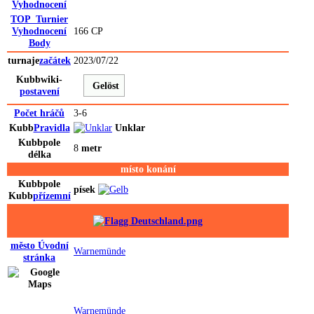
Vyhodnocení
TOP_Turnier
Vyhodnocení
166 CP
Body
turnaje
začátek
2023/07/22
Kubbwiki-
Gelöst
postavení
Počet hráčů
3-6
Kubb
Pravidla
Unklar
Kubb
pole
8
metr
délka
místo konání
Kubb
pole
písek
Kubb
přízemní
město
Úvodní
Warnemünde
stránka
Warnemünde