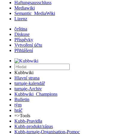
Haftungsausschluss
Mediawiki
Semantic_MediaWiki
Lizenz
čeština
Diskuse
Příspěvky
Vytvoření účtu
Přihlášení
Kubbwiki
Hlavní strana
turnaje-kalendář
turnaje-Archiv
Kubbwiki_Champions
Bulletin
tým
hráč
=>Tools
Kubb-Pravidla
Kubb-produkt/zápas
Kubb-turnaje-Organisation-Pomoc