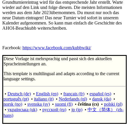
Grundturniereintrag wird für das entsprechende Jahr erstellt. Warte
wieder auf den Link und folge diesem. Die meisten Informationen
werden aus dem Jahr 2023übernommen. Du musst nur noch das
neue Datum eintragen! Das neue Turnier wird sofort in unserem
Kalender aufgenommen. So kann man einfach die Geschichte des
AHOI-Beachkubb weiterschreiben.
Facebook:
https://www.facebook.com/kubbwiki/
Diese Vorlage ist mehrsprachig und passt sich den aktuellen
Spracheinstellungen an.
This template is multilingual and adapts according to the current
language settings.
•
Deutsch (de)
•
English (en)
•
français (fr)
•
español (es)
•
português (pt)
•
italiano (it)
•
Nederlands (nl)
•
dansk (da)
•
norsk (no)
•
svenska (sv)
•
suomi (fi)
•
čeština (cs)
•
polski (pl)
•
українська (uk)
•
русский (ru)
•
jp (jp)
•
中文（简体）‎ (zh-
hans)