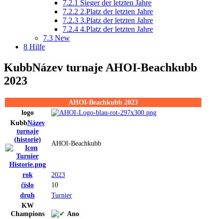
7.2.1
Sieger der letzten Jahre
7.2.2
2.Platz der letzten Jahre
7.2.3
3.Platz der letzten Jahre
7.2.4
4.Platz der letzten Jahre
7.3
New
8
Hilfe
Kubb
Název turnaje
AHOI-Beachkubb
2023
AHOI-Beachkubb 2023
logo
Kubb
Název
turnaje
(historie)
AHOI-Beachkubb
rok
2023
číslo
10
druh
Turnier
KW
Champions
Ano