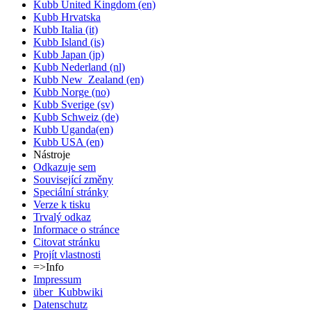
Kubb United Kingdom (en)
Kubb Hrvatska
Kubb Italia (it)
Kubb Island (is)
Kubb Japan (jp)
Kubb Nederland (nl)
Kubb New_Zealand (en)
Kubb Norge (no)
Kubb Sverige (sv)
Kubb Schweiz (de)
Kubb Uganda(en)
Kubb USA (en)
Nástroje
Odkazuje sem
Související změny
Speciální stránky
Verze k tisku
Trvalý odkaz
Informace o stránce
Citovat stránku
Projít vlastnosti
=>Info
Impressum
über_Kubbwiki
Datenschutz