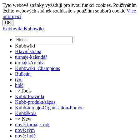
Tyto webové stránky vyžadují pro svou funkci cookies. Používáním
těchto webových stránek souhlasíte s použitím souborů cookie
Více
informací
Kubbwiki
Kubbwiki
Kubbwiki
Hlavní strana
turnaje-kalendář
turnaje-Archiv
Kubbwiki_Champions
Bulletin
tým
hráč
=>Tools
Kubb-Pravidla
Kubb-produkt/zápas
Kubb-turnaje-Organisation-Pomoc
Kubbškola
=> New
nové: turnaje_rok
nové: tým
nové: hráč