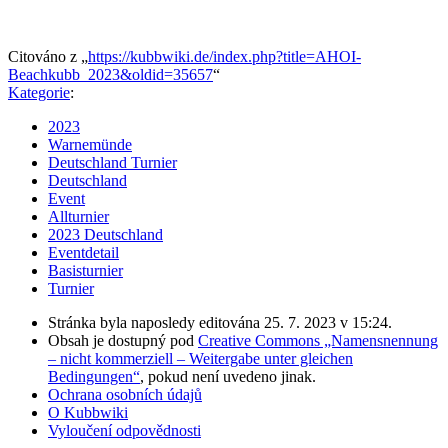
Citováno z „
https://kubbwiki.de/index.php?title=AHOI-
Beachkubb_2023&oldid=35657
“
Kategorie
:
2023
Warnemünde
Deutschland Turnier
Deutschland
Event
Allturnier
2023 Deutschland
Eventdetail
Basisturnier
Turnier
Stránka byla naposledy editována 25. 7. 2023 v 15:24.
Obsah je dostupný pod
Creative Commons „Namensnennung
– nicht kommerziell – Weitergabe unter gleichen
Bedingungen“
, pokud není uvedeno jinak.
Ochrana osobních údajů
O Kubbwiki
Vyloučení odpovědnosti