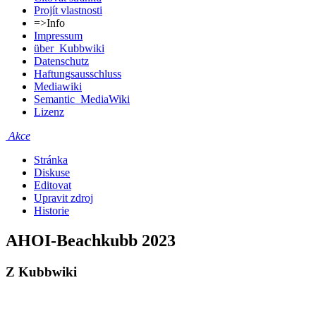
Projít vlastnosti
=>Info
Impressum
über_Kubbwiki
Datenschutz
Haftungsausschluss
Mediawiki
Semantic_MediaWiki
Lizenz
Akce
Stránka
Diskuse
Editovat
Upravit zdroj
Historie
AHOI-Beachkubb 2023
Z Kubbwiki