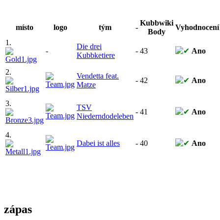
Kubbwiki
místo
logo
tým
-
Vyhodnocení
Body
1.
Die drei
-
-
43
Ano
Kubbketiere
2.
Vendetta feat.
-
42
Ano
Matze
3.
TSV
-
41
Ano
Niederndodeleben
4.
Dabei ist alles
-
40
Ano
zápas