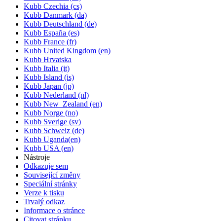
Kubb Czechia (cs)
Kubb Danmark (da)
Kubb Deutschland (de)
Kubb España (es)
Kubb France (fr)
Kubb United Kingdom (en)
Kubb Hrvatska
Kubb Italia (it)
Kubb Island (is)
Kubb Japan (jp)
Kubb Nederland (nl)
Kubb New_Zealand (en)
Kubb Norge (no)
Kubb Sverige (sv)
Kubb Schweiz (de)
Kubb Uganda(en)
Kubb USA (en)
Nástroje
Odkazuje sem
Související změny
Speciální stránky
Verze k tisku
Trvalý odkaz
Informace o stránce
Citovat stránku