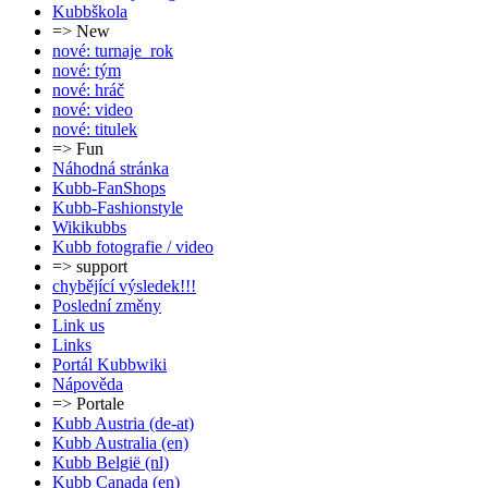
Kubbškola
=> New
nové: turnaje_rok
nové: tým
nové: hráč
nové: video
nové: titulek
=> Fun
Náhodná stránka
Kubb-FanShops
Kubb-Fashionstyle
Wikikubbs
Kubb fotografie / video
=> support
chybějící výsledek!!!
Poslední změny
Link us
Links
Portál Kubbwiki
Nápověda
=> Portale
Kubb Austria (de-at)
Kubb Australia (en)
Kubb België (nl)
Kubb Canada (en)