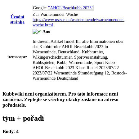
Google:
"AHOI-Beachkubb 2023"
Zur Warnemünder Woche
Úvodní
https://www.ostsee.de/warnemuende/warnemuender-
stránka
woche.html
Ano
In diesem Artikel findet Ihr alle Informationen über
das Kubbturnier AHOI-Beachkubb 2023 in
Warnemünde, Deutschland.
Kubbturnier,
itemscope:
Wikingerschachturnier, Sportveranstaltung,
Kubbspielen, Kubb, Warnemünde, Sport
Kubb
AHOI-Beachkubb 2023
Klaus Riedel
2023/07/22
2023/07/22
Warnemünde
Strandaufgang 12, Rostock-
Warnemünde
Deutschland
Kubbwiki není organizátorem. Pro tato informace není
zaručena. Zeptejte se všechny otázky zaslané na adresu
pořadatele.
tým +
pořadí
Body
:
4