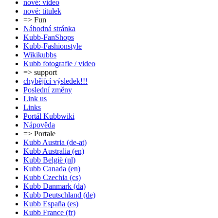
nové: video
nové: titulek
=> Fun
Náhodná stránka
Kubb-FanShops
Kubb-Fashionstyle
Wikikubbs
Kubb fotografie / video
=> support
chybějící výsledek!!!
Poslední změny
Link us
Links
Portál Kubbwiki
Nápověda
=> Portale
Kubb Austria (de-at)
Kubb Australia (en)
Kubb België (nl)
Kubb Canada (en)
Kubb Czechia (cs)
Kubb Danmark (da)
Kubb Deutschland (de)
Kubb España (es)
Kubb France (fr)