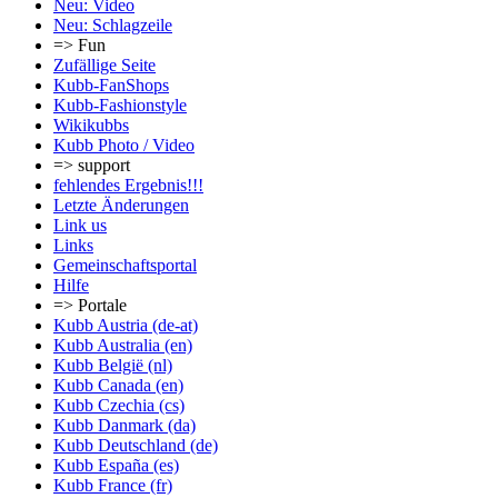
Neu: Video
Neu: Schlagzeile
=> Fun
Zufällige Seite
Kubb-FanShops
Kubb-Fashionstyle
Wikikubbs
Kubb Photo / Video
=> support
fehlendes Ergebnis!!!
Letzte Änderungen
Link us
Links
Gemeinschafts­portal
Hilfe
=> Portale
Kubb Austria (de-at)
Kubb Australia (en)
Kubb België (nl)
Kubb Canada (en)
Kubb Czechia (cs)
Kubb Danmark (da)
Kubb Deutschland (de)
Kubb España (es)
Kubb France (fr)