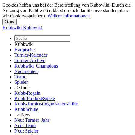
Cookies helfen uns bei der Bereitstellung von Kubbwiki. Durch die
Nutzung von Kubbwiki erklärst du dich damit einverstanden, dass
wir Cookies speichern.
Weitere Informationen
Kubbwiki
Kubbwiki
Kubbwiki
Hauptseite
Turnier-Kalender
Turnier-Archive
Kubbwiki_Champions
Nachrichten
Team
Spieler
=>Tools
Kubb-Regeln
Kubb-Produkt/Spiele
Kubb-Turnier-Organisation-Hilfe
KubbSchule
=> New
Neu: Turnier_Jahr
Neu: Team
Neu: Spieler