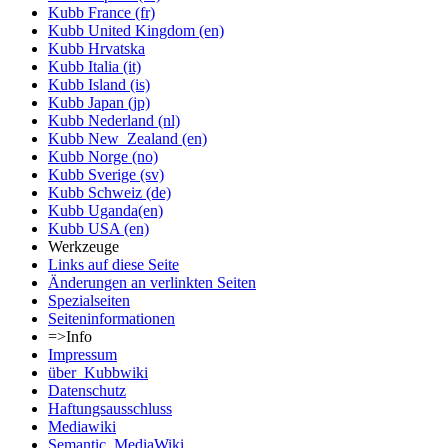
Kubb France (fr)
Kubb United Kingdom (en)
Kubb Hrvatska
Kubb Italia (it)
Kubb Island (is)
Kubb Japan (jp)
Kubb Nederland (nl)
Kubb New_Zealand (en)
Kubb Norge (no)
Kubb Sverige (sv)
Kubb Schweiz (de)
Kubb Uganda(en)
Kubb USA (en)
Werkzeuge
Links auf diese Seite
Änderungen an verlinkten Seiten
Spezialseiten
Seiten­informationen
=>Info
Impressum
über_Kubbwiki
Datenschutz
Haftungsausschluss
Mediawiki
Semantic_MediaWiki