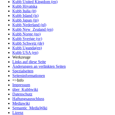
Kubb United Kingdom (en)
Kubb Hrvatska
Kubb Italia (it)
Kubb Island (is)
Kubb Japan (jp)
Kubb Nederland (nl)
Kubb New_Zealand (en)
Kubb Norge (no)
Kubb Sverige (sv)
Kubb Schweiz (de)
Kubb Uganda(en)
Kubb USA (en)
Werkzeuge
Links auf diese Seite
Änderungen an verlinkten Seiten
Spezialseiten
Seiten­informationen
=>Info
Impressum
über_Kubbwiki
Datenschutz
Haftungsausschluss
Mediawiki
Semantic_MediaWiki
Lizenz