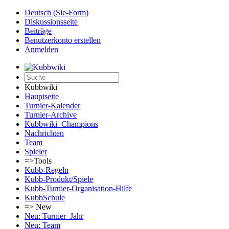
Deutsch (Sie-Form)‎
Diskussionsseite
Beiträge
Benutzerkonto erstellen
Anmelden
Kubbwiki
Hauptseite
Turnier-Kalender
Turnier-Archive
Kubbwiki_Champions
Nachrichten
Team
Spieler
=>Tools
Kubb-Regeln
Kubb-Produkt/Spiele
Kubb-Turnier-Organisation-Hilfe
KubbSchule
=> New
Neu: Turnier_Jahr
Neu: Team