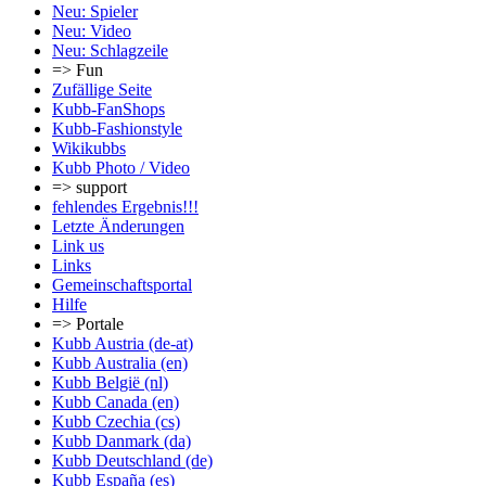
Neu: Spieler
Neu: Video
Neu: Schlagzeile
=> Fun
Zufällige Seite
Kubb-FanShops
Kubb-Fashionstyle
Wikikubbs
Kubb Photo / Video
=> support
fehlendes Ergebnis!!!
Letzte Änderungen
Link us
Links
Gemeinschafts­portal
Hilfe
=> Portale
Kubb Austria (de-at)
Kubb Australia (en)
Kubb België (nl)
Kubb Canada (en)
Kubb Czechia (cs)
Kubb Danmark (da)
Kubb Deutschland (de)
Kubb España (es)